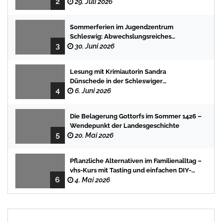
2
29. Juli 2026
Sommerferien im Jugendzentrum
Schleswig: Abwechslungsreiches
3
Programm für Kinder und Jugendliche
30. Juni 2026
Lesung mit Krimiautorin Sandra
Dünschede in der Schleswiger
4
Stadtbücherei
6. Juni 2026
Die Belagerung Gottorfs im Sommer 1426 –
Wendepunkt der Landesgeschichte
5
20. Mai 2026
Pflanzliche Alternativen im Familienalltag –
vhs-Kurs mit Tasting und einfachen DIY-
6
Rezepten
4. Mai 2026