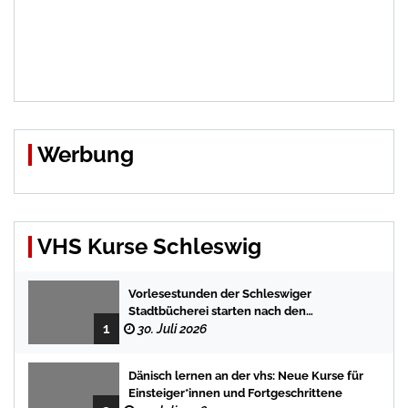
Werbung
VHS Kurse Schleswig
Vorlesestunden der Schleswiger
Stadtbücherei starten nach den
1
Sommerferien mit spannenden
30. Juli 2026
Geschichten
Dänisch lernen an der vhs: Neue Kurse für
Einsteiger*innen und Fortgeschrittene