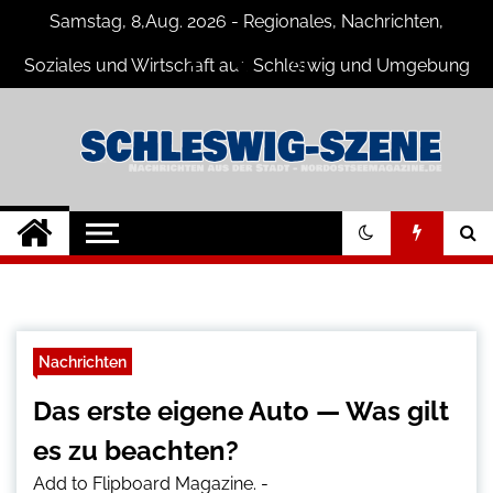
Skip
Samstag, 8,Aug. 2026 - Regionales, Nachrichten,
to
content
Soziales und Wirtschaft aus Schleswig und Umgebung
Schleswig Szene
Neuigkeiten und Nachrichten aus
Schleswig und Umgebung
Nachrichten
Das erste eigene Auto — Was gilt
es zu beachten?
Add to Flipboard Magazine.
-