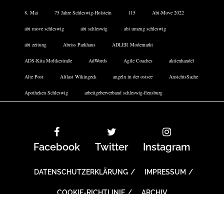
8. Mai
75 Jahre Schleswig-Holstein
115
Abi-Move 2022
abi move schleswig
abi schleswig
abi umzug schleswig
abi zeitung
Abriss Parkhaus
ADLER Modemarkt
ADS-Kita Moltkestraße
AdWords
Agile Coaches
aktienhandel
Alte Post
Altlast Wikingeck
angeln in der ostsee
AnsichtsSache
Apotheken Schleswig
arbeitgeberverband schleswig-flensburg
Facebook
Twitter
Instagram
DATENSCHUTZERKLÄRUNG
IMPRESSUM
COOKIE-RICHTLINIE
ARCHIV
Copyright All right reserved With Love Theme: