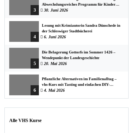
Abwechslungsreiches Programm für Kinder
3
und Jugendliche
30. Juni 2026
Lesung mit Krimiautorin Sandra Dünschede in
der Schleswiger Stadtbücherei
4
6. Juni 2026
Die Belagerung Gottorfs im Sommer 1426 –
Wendepunkt der Landesgeschichte
5
20. Mai 2026
Pflanzliche Alternativen im Familienalltag –
vhs-Kurs mit Tasting und einfachen DIY-
6
Rezepten
4. Mai 2026
Alle VHS Kurse