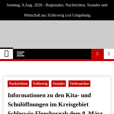
Skip
Sonntag, 9,Aug. 2026 - Regionales, Nachrichten, Soziales und
to
content
Wirtschaft aus Schleswig und Umgebung
Schleswig Szene
Neuigkeiten und Nachrichten aus Schleswig
und Umgebung
Nachrichten
Schleswig
Soziales
Verbraucher
Informationen zu den Kita- und
Schulöffnungen im Kreisgebiet
Schleswig-Flensburgab dem 8. März