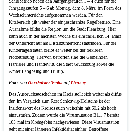
Schulbetrieb neben den Jahrgangsstufen 1 – 4 auch für die
Jahrgangsstufen 5 – 6 ab Montag, dem 8. März, im Form des
Wechselunterrichts aufgenommen werden. Für den
Kitabereich gilt weiter der eingeschränkte Regelbetrieb. Eine
Ausnahme bildet die Region um die Stadt Flensburg. Hier
kann auch in der nächsten Woche bis einschließlich 14. März
der Unterricht nur als Distanzunterricht stattfinden. Für die
Kindertagesstätten bleibt es weiter bei der flexiblen
Notbetreuung. Hiervon betroffen sind die Gemeinden
Harrislee und Handewitt, die Stadt Glücksburg sowie die
Ämter Langballig und Hürup.
Foto:
von
auf
Oberholster Venita
Pixabay
Das Ausbruchsgeschehen im Kreis stellt sich weiter als diffus
dar. Im Vergleich zum Rest Schleswig-Holsteins ist der
Inzidenzwert des Kreises auch weiterhin mit 60,2 als hoch
einzustufen. Zudem wurde die Virusmutation B1.1.7 bereits
183-mal im Kreisgebiet nachgewiesen. Diese Virusmutation
geht mit einer längeren Infektiösität einher: Betroffene