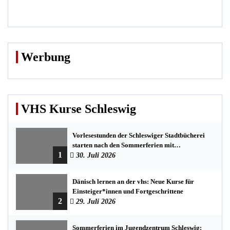
Werbung
VHS Kurse Schleswig
Vorlesestunden der Schleswiger Stadtbücherei
starten nach den Sommerferien mit
1
spannenden Geschichten
30. Juli 2026
Dänisch lernen an der vhs: Neue Kurse für
Einsteiger*innen und Fortgeschrittene
2
29. Juli 2026
Sommerferien im Jugendzentrum Schleswig: