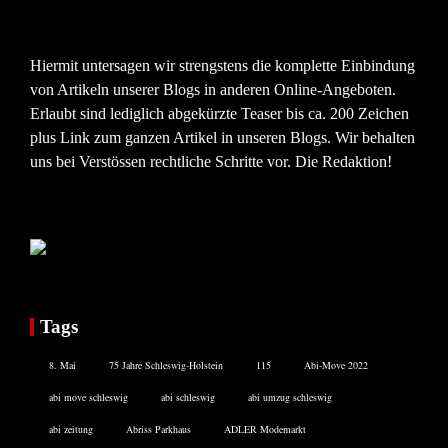
Hiermit untersagen wir strengstens die komplette Einbindung
von Artikeln unserer Blogs in anderen Online-Angeboten.
Erlaubt sind lediglich abgekürzte Teaser bis ca. 200 Zeichen
plus Link zum ganzen Artikel in unseren Blogs. Wir behalten
uns bei Verstössen rechtliche Schritte vor. Die Redaktion!
Tags
8. Mai
75 Jahre Schleswig-Holstein
115
Abi-Move 2022
abi move schleswig
abi schleswig
abi umzug schleswig
abi zeitung
Abriss Parkhaus
ADLER Modemarkt