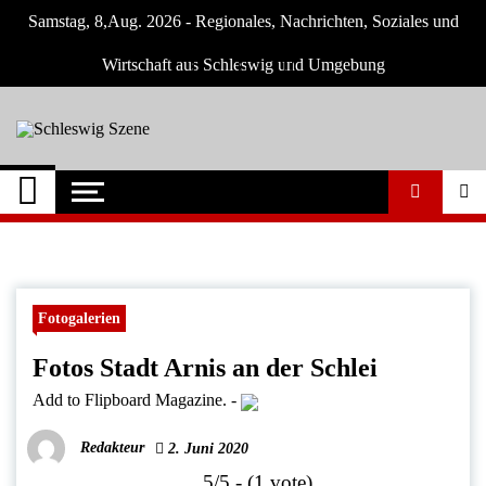
Skip
Samstag, 8,Aug. 2026 - Regionales, Nachrichten, Soziales und
to
content
Wirtschaft aus Schleswig und Umgebung
Schleswig Szene
Neuigkeiten und Nachrichten aus Schleswig
und Umgebung
Fotogalerien
Fotos Stadt Arnis an der Schlei
Add to Flipboard Magazine.
-
Redakteur
2. Juni 2020
5/5 - (1 vote)