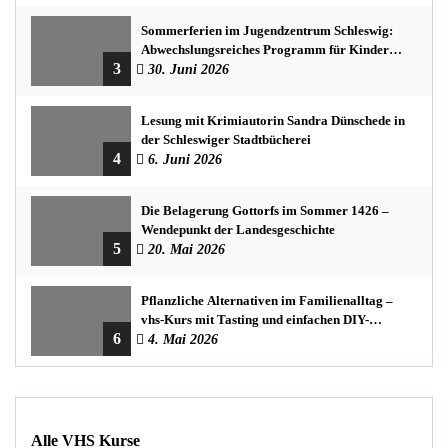
Sommerferien im Jugendzentrum Schleswig:
Abwechslungsreiches Programm für Kinder
3
und Jugendliche
30. Juni 2026
Lesung mit Krimiautorin Sandra Dünschede in
der Schleswiger Stadtbücherei
4
6. Juni 2026
Die Belagerung Gottorfs im Sommer 1426 –
Wendepunkt der Landesgeschichte
5
20. Mai 2026
Pflanzliche Alternativen im Familienalltag –
vhs-Kurs mit Tasting und einfachen DIY-
6
Rezepten
4. Mai 2026
Alle VHS Kurse