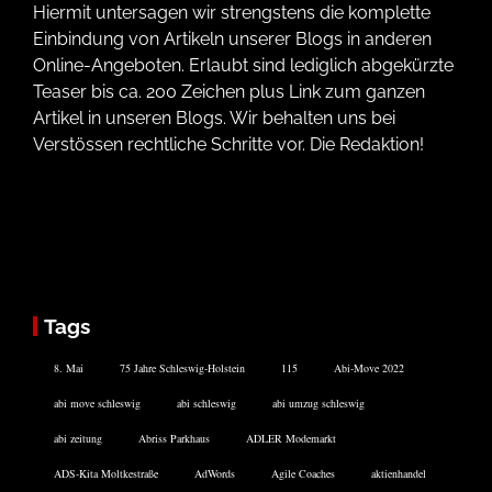
Hiermit untersagen wir strengstens die komplette
Einbindung von Artikeln unserer Blogs in anderen
Online-Angeboten. Erlaubt sind lediglich abgekürzte
Teaser bis ca. 200 Zeichen plus Link zum ganzen
Artikel in unseren Blogs. Wir behalten uns bei
Verstössen rechtliche Schritte vor. Die Redaktion!
Tags
8. Mai
75 Jahre Schleswig-Holstein
115
Abi-Move 2022
abi move schleswig
abi schleswig
abi umzug schleswig
abi zeitung
Abriss Parkhaus
ADLER Modemarkt
ADS-Kita Moltkestraße
AdWords
Agile Coaches
aktienhandel