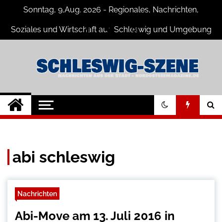
Skip
Sonntag, 9,Aug. 2026 - Regionales, Nachrichten,
to
content
Soziales und Wirtschaft aus Schleswig und Umgebung
Schleswig Szene
Neuigkeiten und Nachrichten aus
Schleswig und Umgebung
abi schleswig
Nachrichten
Abi-Move am 13. Juli 2016 in