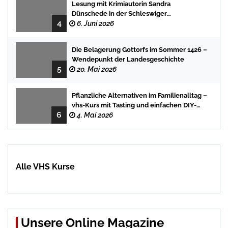
Lesung mit Krimiautorin Sandra
Dünschede in der Schleswiger
4
Stadtbücherei
6. Juni 2026
Die Belagerung Gottorfs im Sommer 1426 –
Wendepunkt der Landesgeschichte
5
20. Mai 2026
Pflanzliche Alternativen im Familienalltag –
vhs-Kurs mit Tasting und einfachen DIY-
6
Rezepten
4. Mai 2026
Alle VHS Kurse
Unsere Online Magazine