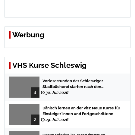
Werbung
VHS Kurse Schleswig
Vorlesestunden der Schleswiger
Stadtbücherei starten nach den
1
Sommerferien mit spannenden
30. Juli 2026
Geschichten
Dänisch lernen an der vhs: Neue Kurse für
Einsteiger*innen und Fortgeschrittene
2
29. Juli 2026