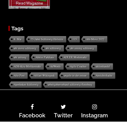
Tags
8. Mai
75 Jahre Schleswig-Holstein
115
Abi-Move 2022
abi move schleswig
abi schleswig
abi umzug schleswig
abi zeitung
Abriss Parkhaus
ADLER Modemarkt
ADS-Kita Moltkestraße
AdWords
Agile Coaches
aktienhandel
Alte Post
Altlast Wikingeck
angeln in der ostsee
AnsichtsSache
Apotheken Schleswig
arbeitgeberverband schleswig-flensburg
Facebook
Twitter
Instagram