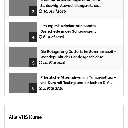
Sommerferien im Jugendzentrum
Schleswig: Abwechslungsreiches
3
Programm für Kinder und Jugendliche
30. Juni 2026
Lesung mit Krimiautorin Sandra
Dünschede in der Schleswiger
4
Stadtbücherei
6. Juni 2026
Die Belagerung Gottorfs im Sommer 1426 –
Wendepunkt der Landesgeschichte
5
20. Mai 2026
Pflanzliche Alternativen im Familienalltag –
vhs-Kurs mit Tasting und einfachen DIY-
6
Rezepten
4. Mai 2026
Alle VHS Kurse