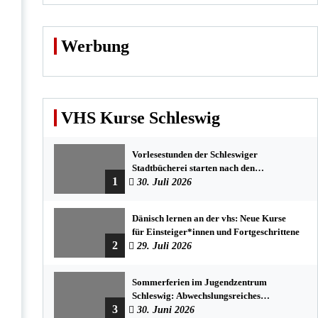
Werbung
VHS Kurse Schleswig
Vorlesestunden der Schleswiger
Stadtbücherei starten nach den
1
Sommerferien mit spannenden
30. Juli 2026
Geschichten
Dänisch lernen an der vhs: Neue Kurse
für Einsteiger*innen und Fortgeschrittene
2
29. Juli 2026
Sommerferien im Jugendzentrum
Schleswig: Abwechslungsreiches
3
Programm für Kinder und Jugendliche
30. Juni 2026