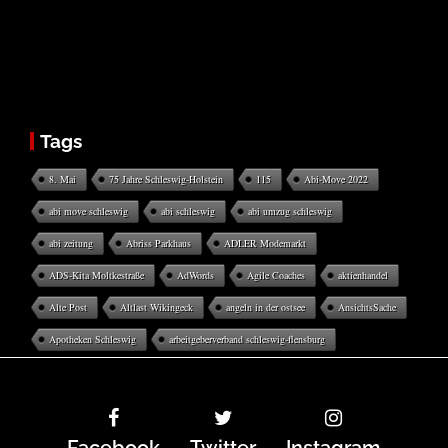
Tags
8. Mai
75 Jahre Schleswig-Holstein
115
Abi-Move 2022
abi move schleswig
abi schleswig
abi umzug schleswig
abi zeitung
Abriss Parkhaus
ADLER Modemarkt
ADS-Kita Moltkestraße
AdWords
Agile Coaches
aktienhandel
Alte Post
Altlast Wikingeck
angeln in der ostsee
AnsichtsSache
Apotheken Schleswig
arbeitgeberverband schleswig-flensburg