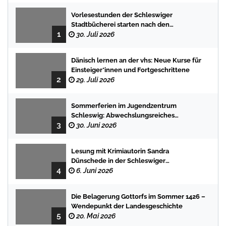
Vorlesestunden der Schleswiger
Stadtbücherei starten nach den
1
Sommerferien mit spannenden
30. Juli 2026
Geschichten
Dänisch lernen an der vhs: Neue Kurse für
Einsteiger*innen und Fortgeschrittene
2
29. Juli 2026
Sommerferien im Jugendzentrum
Schleswig: Abwechslungsreiches
3
Programm für Kinder und Jugendliche
30. Juni 2026
Lesung mit Krimiautorin Sandra
Dünschede in der Schleswiger
4
Stadtbücherei
6. Juni 2026
Die Belagerung Gottorfs im Sommer 1426 –
Wendepunkt der Landesgeschichte
5
20. Mai 2026