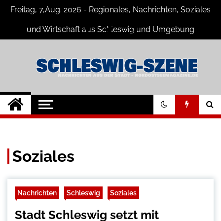
Skip
Freitag, 7,Aug. 2026 - Regionales, Nachrichten, Soziales
to
content
und Wirtschaft aus Schleswig und Umgebung
Schleswig Szene
Neuigkeiten und Nachrichten aus
Schleswig und Umgebung
Soziales
Nachrichten
Schleswig
Soziales
Stadt Schleswig setzt mit