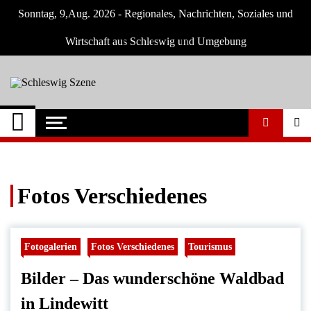
Skip
Sonntag, 9,Aug. 2026 - Regionales, Nachrichten, Soziales und
to
content
Wirtschaft aus Schleswig und Umgebung
Schleswig Szene
Neuigkeiten und Nachrichten aus Schleswig
und Umgebung
Fotos Verschiedenes
Fotogalerien
Fotos Verschiedenes
Tourismus
Bilder – Das wunderschöne Waldbad
in Lindewitt