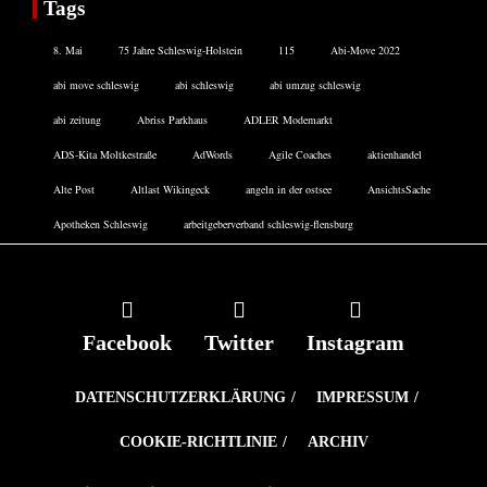
Tags
8. Mai
75 Jahre Schleswig-Holstein
115
Abi-Move 2022
abi move schleswig
abi schleswig
abi umzug schleswig
abi zeitung
Abriss Parkhaus
ADLER Modemarkt
ADS-Kita Moltkestraße
AdWords
Agile Coaches
aktienhandel
Alte Post
Altlast Wikingeck
angeln in der ostsee
AnsichtsSache
Apotheken Schleswig
arbeitgeberverband schleswig-flensburg
Facebook
Twitter
Instagram
DATENSCHUTZERKLÄRUNG
IMPRESSUM
COOKIE-RICHTLINIE
ARCHIV