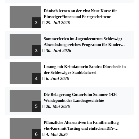
Dänisch lernen an der vhs: Neue Kurse für
Einsteiger*innen und Fortgeschrittene
2
29. Juli 2026
Sommerferien im Jugendzentrum Schleswig:
Abwechslungsreiches Programm für Kinder
3
und Jugendliche
30. Juni 2026
Lesung mit Krimiautorin Sandra Dünschede in
der Schleswiger Stadtbücherei
4
6. Juni 2026
Die Belagerung Gottorfs im Sommer 1426 –
Wendepunkt der Landesgeschichte
5
20. Mai 2026
Pflanzliche Alternativen im Familienalltag –
vhs-Kurs mit Tasting und einfachen DIY-
6
Rezepten
4. Mai 2026