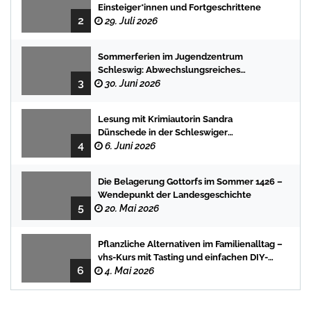
Einsteiger*innen und Fortgeschrittene
2
29. Juli 2026
Sommerferien im Jugendzentrum
Schleswig: Abwechslungsreiches
3
Programm für Kinder und Jugendliche
30. Juni 2026
Lesung mit Krimiautorin Sandra
Dünschede in der Schleswiger
4
Stadtbücherei
6. Juni 2026
Die Belagerung Gottorfs im Sommer 1426 –
Wendepunkt der Landesgeschichte
5
20. Mai 2026
Pflanzliche Alternativen im Familienalltag –
vhs-Kurs mit Tasting und einfachen DIY-
6
Rezepten
4. Mai 2026