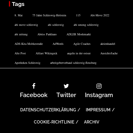
Tags
8. Mai
75 Jahre Schleswig-Holstein
115
Abi-Move 2022
abi move schleswig
abi schleswig
abi umzug schleswig
abi zeitung
Abriss Parkhaus
ADLER Modemarkt
ADS-Kita Moltkestraße
AdWords
Agile Coaches
aktienhandel
Alte Post
Altlast Wikingeck
angeln in der ostsee
AnsichtsSache
Apotheken Schleswig
arbeitgeberverband schleswig-flensburg
Facebook
Twitter
Instagram
DATENSCHUTZERKLÄRUNG
IMPRESSUM
COOKIE-RICHTLINIE
ARCHIV