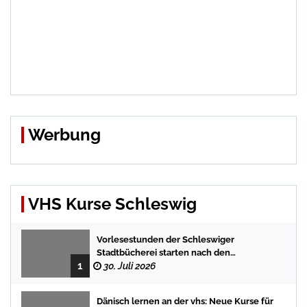
Werbung
VHS Kurse Schleswig
Vorlesestunden der Schleswiger
Stadtbücherei starten nach den
1
Sommerferien mit spannenden
30. Juli 2026
Geschichten
Dänisch lernen an der vhs: Neue Kurse für