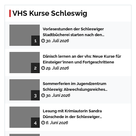
VHS Kurse Schleswig
Vorlesestunden der Schleswiger
Stadtbücherei starten nach den
1
Sommerferien mit spannenden
30. Juli 2026
Geschichten
Dänisch lernen an der vhs: Neue Kurse für
Einsteiger*innen und Fortgeschrittene
2
29. Juli 2026
Sommerferien im Jugendzentrum
Schleswig: Abwechslungsreiches
3
Programm für Kinder und Jugendliche
30. Juni 2026
Lesung mit Krimiautorin Sandra
Dünschede in der Schleswiger
4
Stadtbücherei
6. Juni 2026