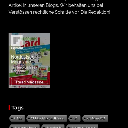
Artikel in unseren Blogs. Wir behalten uns bei
Verstössen rechtliche Schritte vor. Die Redaktion!
Wir verwenden Technologien wie Cookies, um Geräteinformationen zu
speichern und/oder darauf zuzugreifen. Wir tun dies, um das Browsing-
Erlebnis zu verbessern und um (nicht) personalisierte Werbung
anzuzeigen. Wenn du nicht zustimmst oder die Zustimmung widerrufst,
kann dies bestimmte Merkmale und Funktionen beeinträchtigen.
Nur funktionale Cookies
Immer aktiv
Vorlieben
Vorlieb
Tags
Statistiken
Statisti
8. Mai
75 Jahre Schleswig-Holstein
115
Abi-Move 2022
abi move schleswig
abi schleswig
abi umzug schleswig
Akzeptiere alle Cookies