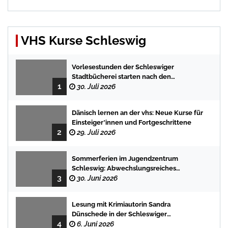
VHS Kurse Schleswig
Vorlesestunden der Schleswiger
Stadtbücherei starten nach den
1
Sommerferien mit spannenden
30. Juli 2026
Geschichten
Dänisch lernen an der vhs: Neue Kurse für
Einsteiger*innen und Fortgeschrittene
2
29. Juli 2026
Sommerferien im Jugendzentrum
Schleswig: Abwechslungsreiches
3
Programm für Kinder und Jugendliche
30. Juni 2026
Lesung mit Krimiautorin Sandra
Dünschede in der Schleswiger
4
Stadtbücherei
6. Juni 2026