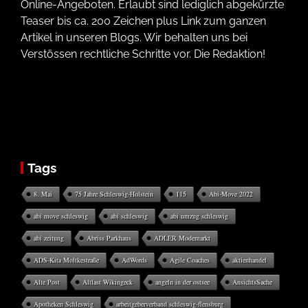
Online-Angeboten. Erlaubt sind lediglich abgekürzte
Teaser bis ca. 200 Zeichen plus Link zum ganzen
Artikel in unseren Blogs. Wir behalten uns bei
Verstössen rechtliche Schritte vor. Die Redaktion!
Tags
8. Mai
75 Jahre Schleswig-Holstein
115
Abi-Move 2022
abi move schleswig
abi schleswig
abi umzug schleswig
abi zeitung
Abriss Parkhaus
ADLER Modemarkt
ADS-Kita Moltkestraße
AdWords
Agile Coaches
aktienhandel
Alte Post
Altlast Wikingeck
angeln in der ostsee
AnsichtsSache
Apotheken Schleswig
arbeitgeberverband schleswig-flensburg