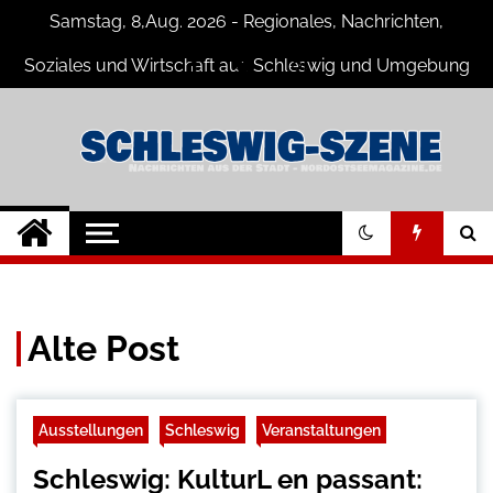
Skip
Samstag, 8,Aug. 2026 - Regionales, Nachrichten,
to
content
Soziales und Wirtschaft aus Schleswig und Umgebung
Schleswig Szene
Neuigkeiten und Nachrichten aus
Schleswig und Umgebung
Alte Post
Ausstellungen
Schleswig
Veranstaltungen
Schleswig: KulturL en passant: