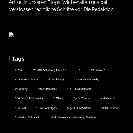
Artikel in unseren Blogs. Wir behalten uns bei
Verstössen rechtliche Schritte vor. Die Redaktion!
Tags
8. Mai
75 Jahre Schleswig-Holstein
115
Abi-Move 2022
abi move schleswig
abi schleswig
abi umzug schleswig
abi zeitung
Abriss Parkhaus
ADLER Modemarkt
ADS-Kita Moltkestraße
AdWords
Agile Coaches
aktienhandel
Alte Post
Altlast Wikingeck
angeln in der ostsee
AnsichtsSache
Apotheken Schleswig
arbeitgeberverband schleswig-flensburg