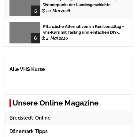
Wendepunkt der Landesgeschichte
5
20. Mai 2026
Pflanzliche Alternativen im Familienalltag –
vhs-Kurs mit Tasting und einfachen DIY-
6
Rezepten
4. Mai 2026
Alle VHS Kurse
Unsere Online Magazine
Bredstedt-Online
Dänemark Tipps