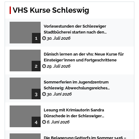
VHS Kurse Schleswig
Vorlesestunden der Schleswiger
Stadtbücherei starten nach den
1
Sommerferien mit spannenden
30. Juli 2026
Geschichten
Dänisch lernen an der vhs: Neue Kurse für
Einsteiger*innen und Fortgeschrittene
2
29. Juli 2026
Sommerferien im Jugendzentrum
Schleswig: Abwechslungsreiches
3
Programm für Kinder und Jugendliche
30. Juni 2026
Lesung mit Krimiautorin Sandra
Dünschede in der Schleswiger
4
Stadtbücherei
6. Juni 2026
Die Belagerung Gottorfs im Sommer 1426 –