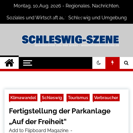
Skip
Montag, 10,Aug. 2026 - Regionales, Nachrichten,
to
content
Soziales und Wirtschaft aus Schleswig und Umgebung
Schleswig Szene
Neuigkeiten und Nachrichten aus
Schleswig und Umgebung
Klimawandel
Schleswig
Tourismus
Verbraucher
Fertigstellung der Parkanlage
„Auf der Freiheit“
Add to Flipboard Magazine.
-