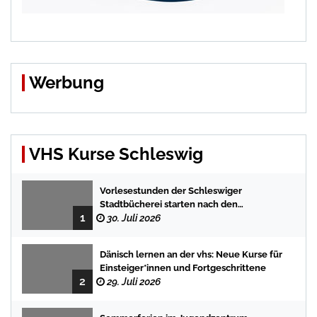
Werbung
VHS Kurse Schleswig
Vorlesestunden der Schleswiger
Stadtbücherei starten nach den
1
Sommerferien mit spannenden
30. Juli 2026
Geschichten
Dänisch lernen an der vhs: Neue Kurse für
Einsteiger*innen und Fortgeschrittene
2
29. Juli 2026