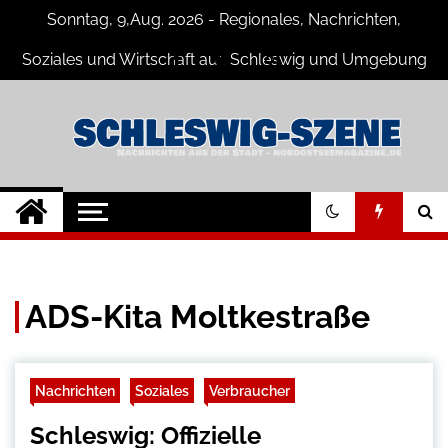
Skip
Sonntag, 9,Aug. 2026 - Regionales, Nachrichten,
to
content
Soziales und Wirtschaft aus Schleswig und Umgebung
Schleswig Szene
Neuigkeiten und Nachrichten aus
Schleswig und Umgebung
ADS-Kita Moltkestraße
Nachrichten
Soziales
Verbraucher
Schleswig: Offizielle