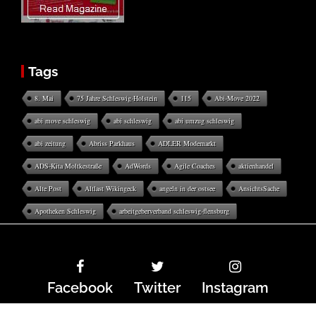
Tags
8. Mai
75 Jahre Schleswig-Holstein
115
Abi-Move 2022
abi move schleswig
abi schleswig
abi umzug schleswig
abi zeitung
Abriss Parkhaus
ADLER Modemarkt
ADS-Kita Moltkestraße
AdWords
Agile Coaches
aktienhandel
Alte Post
Altlast Wikingeck
angeln in der ostsee
AnsichtsSache
Apotheken Schleswig
arbeitgeberverband schleswig-flensburg
Facebook
Twitter
Instagram