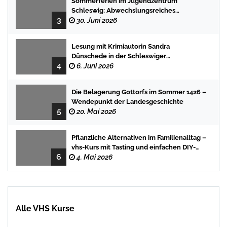
Sommerferien im Jugendzentrum
Schleswig: Abwechslungsreiches
3
Programm für Kinder und Jugendliche
30. Juni 2026
Lesung mit Krimiautorin Sandra
Dünschede in der Schleswiger
4
Stadtbücherei
6. Juni 2026
Die Belagerung Gottorfs im Sommer 1426 –
Wendepunkt der Landesgeschichte
5
20. Mai 2026
Pflanzliche Alternativen im Familienalltag –
vhs-Kurs mit Tasting und einfachen DIY-
6
Rezepten
4. Mai 2026
Alle VHS Kurse