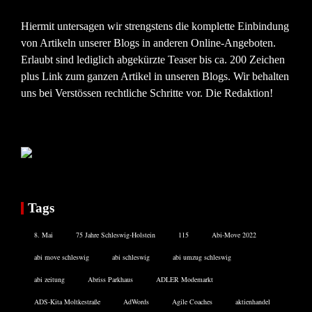
Hiermit untersagen wir strengstens die komplette Einbindung
von Artikeln unserer Blogs in anderen Online-Angeboten.
Erlaubt sind lediglich abgekürzte Teaser bis ca. 200 Zeichen
plus Link zum ganzen Artikel in unseren Blogs. Wir behalten
uns bei Verstössen rechtliche Schritte vor. Die Redaktion!
Tags
8. Mai
75 Jahre Schleswig-Holstein
115
Abi-Move 2022
abi move schleswig
abi schleswig
abi umzug schleswig
abi zeitung
Abriss Parkhaus
ADLER Modemarkt
ADS-Kita Moltkestraße
AdWords
Agile Coaches
aktienhandel