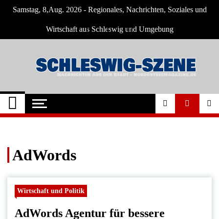
Skip
Samstag, 8,Aug. 2026 - Regionales, Nachrichten, Soziales und
to
content
Wirtschaft aus Schleswig und Umgebung
Schleswig Szene
Neuigkeiten und Nachrichten aus Schleswig
und Umgebung
AdWords
Wirtschaft und Politik
AdWords Agentur für bessere