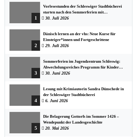
Vorlesestunden der Schleswiger Stadtbücherei
starten nach den Sommerferien mit
1
spannenden Geschichten
30. Juli 2026
Dänisch lernen an der vhs: Neue Kurse für
Einsteiger*innen und Fortgeschrittene
2
29. Juli 2026
Sommerferien im Jugendzentrum Schleswig:
Abwechslungsreiches Programm für Kinder
3
und Jugendliche
30. Juni 2026
Lesung mit Krimiautorin Sandra Dünschede in
der Schleswiger Stadtbücherei
4
6. Juni 2026
Die Belagerung Gottorfs im Sommer 1426 –
Wendepunkt der Landesgeschichte
5
20. Mai 2026