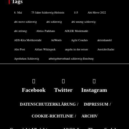
Tags
8. Mai
75 Jahre Schleswig-Holstein
115
Abi-Move 2022
abi move schleswig
abi schleswig
abi umzug schleswig
abi zeitung
Abriss Parkhaus
ADLER Modemarkt
ADS-Kita Moltkestraße
AdWords
Agile Coaches
aktienhandel
Alte Post
Altlast Wikingeck
angeln in der ostsee
AnsichtsSache
Apotheken Schleswig
arbeitgeberverband schleswig-flensburg
Facebook
Twitter
Instagram
DATENSCHUTZERKLÄRUNG
IMPRESSUM
COOKIE-RICHTLINIE
ARCHIV