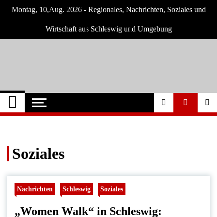
Skip
Montag, 10,Aug. 2026 - Regionales, Nachrichten, Soziales und
to
content
Wirtschaft aus Schleswig und Umgebung
Schleswig Szene
Neuigkeiten und Nachrichten aus Schleswig
und Umgebung
Soziales
Nachrichten
Schleswig
Soziales
„Women Walk“ in Schleswig: