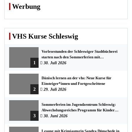
Werbung
VHS Kurse Schleswig
Vorlesestunden der Schleswiger Stadtbücherei
starten nach den Sommerferien mit
1
spannenden Geschichten
30. Juli 2026
Dänisch lernen an der vhs: Neue Kurse für
Einsteiger*innen und Fortgeschrittene
2
29. Juli 2026
Sommerferien im Jugendzentrum Schleswig:
Abwechslungsreiches Programm für Kinder
3
und Jugendliche
30. Juni 2026
Lesung mit Krimiautorin Sandra Dünschede in