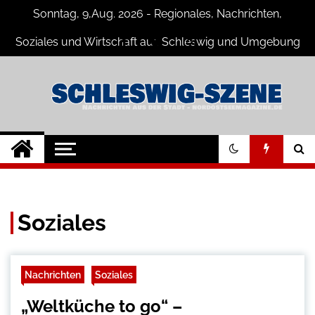
Skip
Sonntag, 9,Aug. 2026 - Regionales, Nachrichten,
to
content
Soziales und Wirtschaft aus Schleswig und Umgebung
Schleswig Szene
Neuigkeiten und Nachrichten aus
Schleswig und Umgebung
Soziales
Nachrichten
Soziales
„Weltküche to go“ –