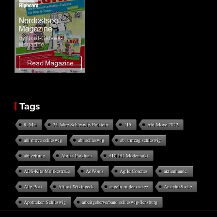
Tags
8. Mai
75 Jahre Schleswig-Holstein
115
Abi-Move 2022
abi move schleswig
abi schleswig
abi umzug schleswig
abi zeitung
Abriss Parkhaus
ADLER Modemarkt
ADS-Kita Moltkestraße
AdWords
Agile Coaches
aktienhandel
Alte Post
Altlast Wikingeck
angeln in der ostsee
AnsichtsSache
Apotheken Schleswig
arbeitgeberverband schleswig-flensburg