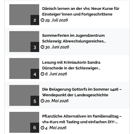
Dänisch lernen an der vhs: Neue Kurse für
Einsteiger*innen und Fortgeschrittene
2
29. Juli 2026
Sommerferien im Jugendzentrum
Schleswig: Abwechslungsreiches
3
Programm für Kinder und Jugendliche
30. Juni 2026
Lesung mit Krimiautorin Sandra
Dünschede in der Schleswiger
4
Stadtbücherei
6. Juni 2026
Die Belagerung Gottorfs im Sommer 1426 –
Wendepunkt der Landesgeschichte
5
20. Mai 2026
Pflanzliche Alternativen im Familienalltag –
vhs-Kurs mit Tasting und einfachen DIY-
6
Rezepten
4. Mai 2026