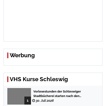
Werbung
VHS Kurse Schleswig
Vorlesestunden der Schleswiger
Stadtbücherei starten nach den
1
Sommerferien mit spannenden
30. Juli 2026
Geschichten