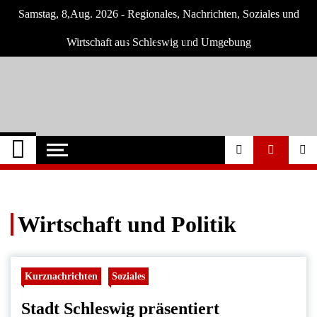
Skip
Samstag, 8,Aug. 2026 - Regionales, Nachrichten, Soziales und
to
content
Wirtschaft aus Schleswig und Umgebung
Schleswig Szene
Neuigkeiten und Nachrichten aus Schleswig
und Umgebung
Wirtschaft und Politik
Kurznachrichten
Soziales
Stadt Schleswig präsentiert