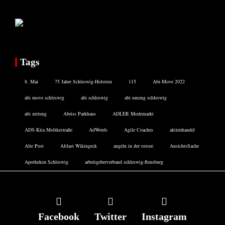
Tags
8. Mai
75 Jahre Schleswig-Holstein
115
Abi-Move 2022
abi move schleswig
abi schleswig
abi umzug schleswig
abi zeitung
Abriss Parkhaus
ADLER Modemarkt
ADS-Kita Moltkestraße
AdWords
Agile Coaches
aktienhandel
Alte Post
Altlast Wikingeck
angeln in der ostsee
AnsichtsSache
Apotheken Schleswig
arbeitgeberverband schleswig-flensburg
Facebook
Twitter
Instagram