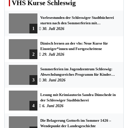
VHS Kurse Schleswig
Vorlesestunden der Schleswiger Stadtbücherei
starten nach den Sommerferien mit
1
spannenden Geschichten
30. Juli 2026
Dänisch lernen an der vhs: Neue Kurse für
Einsteiger*innen und Fortgeschrittene
2
29. Juli 2026
Sommerferien im Jugendzentrum Schleswig:
Abwechslungsreiches Programm für Kinder
3
und Jugendliche
30. Juni 2026
Lesung mit Krimiautorin Sandra Dünschede in
der Schleswiger Stadtbücherei
4
6. Juni 2026
Die Belagerung Gottorfs im Sommer 1426 –
Wendepunkt der Landesgeschichte