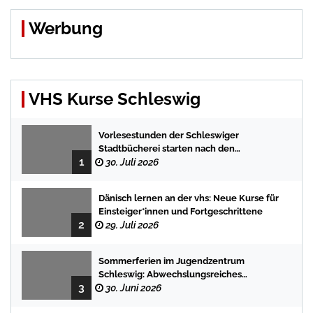
Werbung
VHS Kurse Schleswig
Vorlesestunden der Schleswiger
Stadtbücherei starten nach den
1
Sommerferien mit spannenden
30. Juli 2026
Geschichten
Dänisch lernen an der vhs: Neue Kurse für
Einsteiger*innen und Fortgeschrittene
2
29. Juli 2026
Sommerferien im Jugendzentrum
Schleswig: Abwechslungsreiches
3
Programm für Kinder und Jugendliche
30. Juni 2026