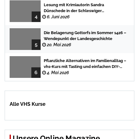
Lesung mit Krimiautorin Sandra
Dünschede in der Schleswiger
4
Stadtbücherei
6. Juni 2026
Die Belagerung Gottorfs im Sommer 1426 –
Wendepunkt der Landesgeschichte
5
20. Mai 2026
Pflanzliche Alternativen im Familienalltag –
vhs-Kurs mit Tasting und einfachen DIY-
6
Rezepten
4. Mai 2026
Alle VHS Kurse
Unsere Online Magazine