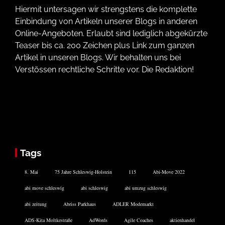
Hiermit untersagen wir strengstens die komplette
Einbindung von Artikeln unserer Blogs in anderen
Online-Angeboten. Erlaubt sind lediglich abgekürzte
Teaser bis ca. 200 Zeichen plus Link zum ganzen
Artikel in unseren Blogs. Wir behalten uns bei
Verstössen rechtliche Schritte vor. Die Redaktion!
Tags
8. Mai
75 Jahre Schleswig-Holstein
115
Abi-Move 2022
abi move schleswig
abi schleswig
abi umzug schleswig
abi zeitung
Abriss Parkhaus
ADLER Modemarkt
ADS-Kita Moltkestraße
AdWords
Agile Coaches
aktienhandel