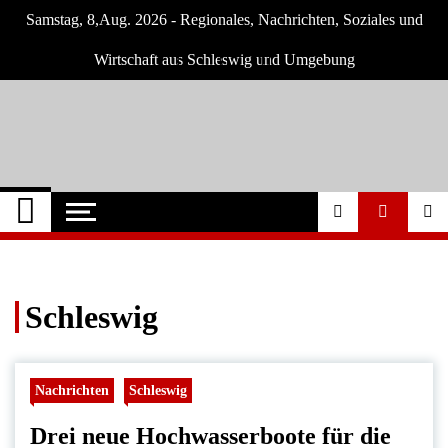
Skip
Samstag, 8,Aug. 2026 - Regionales, Nachrichten, Soziales und
to
content
Wirtschaft aus Schleswig und Umgebung
Schleswig Szene
Neuigkeiten und Nachrichten aus Schleswig
und Umgebung
Schleswig
Nachrichten
Schleswig
Drei neue Hochwasserboote für die