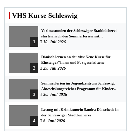
VHS Kurse Schleswig
Vorlesestunden der Schleswiger Stadtbücherei
starten nach den Sommerferien mit
1
spannenden Geschichten
30. Juli 2026
Dänisch lernen an der vhs: Neue Kurse für
Einsteiger*innen und Fortgeschrittene
2
29. Juli 2026
Sommerferien im Jugendzentrum Schleswig:
Abwechslungsreiches Programm für Kinder
3
und Jugendliche
30. Juni 2026
Lesung mit Krimiautorin Sandra Dünschede in
der Schleswiger Stadtbücherei
4
6. Juni 2026