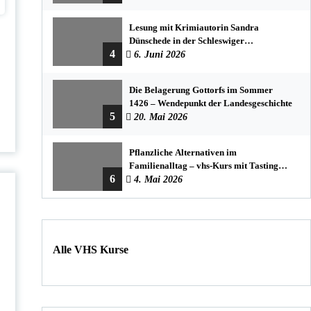
Lesung mit Krimiautorin Sandra
Dünschede in der Schleswiger
4
Stadtbücherei
6. Juni 2026
Die Belagerung Gottorfs im Sommer
1426 – Wendepunkt der Landesgeschichte
5
20. Mai 2026
Pflanzliche Alternativen im
Familienalltag – vhs-Kurs mit Tasting
6
und einfachen DIY-Rezepten
4. Mai 2026
Alle VHS Kurse