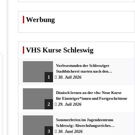
Werbung
VHS Kurse Schleswig
Vorlesestunden der Schleswiger
Stadtbücherei starten nach den
1
Sommerferien mit spannenden
30. Juli 2026
Geschichten
Dänisch lernen an der vhs: Neue Kurse
für Einsteiger*innen und Fortgeschrittene
2
29. Juli 2026
Sommerferien im Jugendzentrum
Schleswig: Abwechslungsreiches
3
Programm für Kinder und Jugendliche
30. Juni 2026