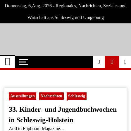
Skip
Donnerstag, 6,Aug. 2026 - Regionales, Nachrichten, Soziales und
to
content
Wirtschaft aus Schleswig und Umgebung
Schleswig Szene
Neuigkeiten und Nachrichten aus Schleswig
und Umgebung
Ausstellungen
Nachrichten
Schleswig
33. Kinder- und Jugendbuchwochen
in Schleswig-Holstein
Add to Flipboard Magazine.
-