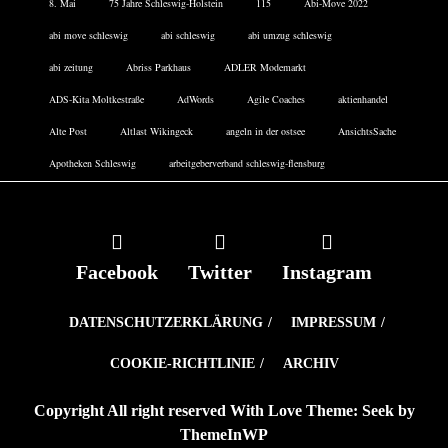
8. Mai
75 Jahre Schleswig-Holstein
115
Abi-Move 2022
abi move schleswig
abi schleswig
abi umzug schleswig
abi zeitung
Abriss Parkhaus
ADLER Modemarkt
ADS-Kita Moltkestraße
AdWords
Agile Coaches
aktienhandel
Alte Post
Altlast Wikingeck
angeln in der ostsee
AnsichtsSache
Apotheken Schleswig
arbeitgeberverband schleswig-flensburg
Facebook
Twitter
Instagram
DATENSCHUTZERKLÄRUNG
IMPRESSUM
COOKIE-RICHTLINIE
ARCHIV
Copyright All right reserved With Love Theme: Seek by
ThemeInWP