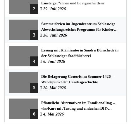
Einsteiger*innen und Fortgeschrittene
2
29. Juli 2026
Sommerferien im Jugendzentrum Schleswig:
Abwechslungsreiches Programm für Kinder
3
und Jugendliche
30. Juni 2026
Lesung mit Krimiautorin Sandra Dünschede in
der Schleswiger Stadtbücherei
4
6. Juni 2026
Die Belagerung Gottorfs im Sommer 1426 –
Wendepunkt der Landesgeschichte
5
20. Mai 2026
Pflanzliche Alternativen im Familienalltag –
vhs-Kurs mit Tasting und einfachen DIY-
6
Rezepten
4. Mai 2026