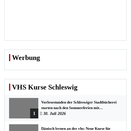
Werbung
VHS Kurse Schleswig
Vorlesestunden der Schleswiger Stadtbücherei
starten nach den Sommerferien mit
1
spannenden Geschichten
30. Juli 2026
Dänisch lernen an der vhs: Neue Kurse für