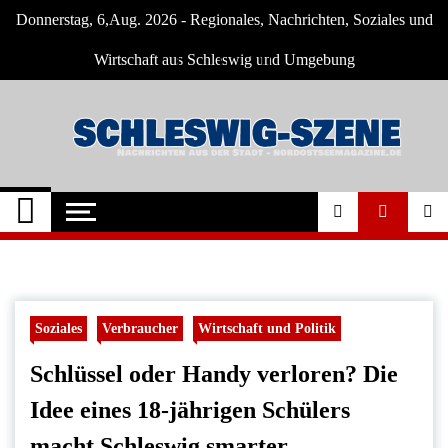
Skip
Donnerstag, 6,Aug. 2026 - Regionales, Nachrichten, Soziales und
to
content
Wirtschaft aus Schleswig und Umgebung
Schleswig Szene
Neuigkeiten und Nachrichten aus Schleswig
und Umgebung
Soziales
Verbraucher
Wirtschaft und Politik
Schlüssel oder Handy verloren? Die
Idee eines 18-jährigen Schülers
macht Schleswig smarter