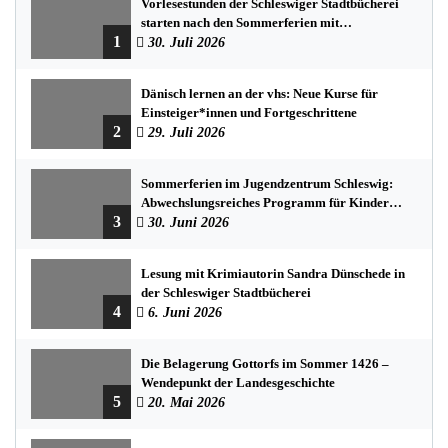
Vorlesestunden der Schleswiger Stadtbücherei
starten nach den Sommerferien mit
1
spannenden Geschichten
30. Juli 2026
Dänisch lernen an der vhs: Neue Kurse für
Einsteiger*innen und Fortgeschrittene
2
29. Juli 2026
Sommerferien im Jugendzentrum Schleswig:
Abwechslungsreiches Programm für Kinder
3
und Jugendliche
30. Juni 2026
Lesung mit Krimiautorin Sandra Dünschede in
der Schleswiger Stadtbücherei
4
6. Juni 2026
Die Belagerung Gottorfs im Sommer 1426 –
Wendepunkt der Landesgeschichte
5
20. Mai 2026