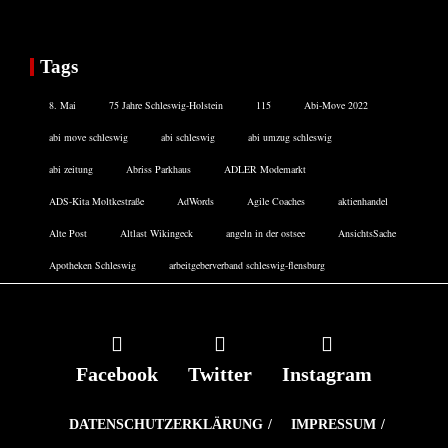
Tags
8. Mai
75 Jahre Schleswig-Holstein
115
Abi-Move 2022
abi move schleswig
abi schleswig
abi umzug schleswig
abi zeitung
Abriss Parkhaus
ADLER Modemarkt
ADS-Kita Moltkestraße
AdWords
Agile Coaches
aktienhandel
Alte Post
Altlast Wikingeck
angeln in der ostsee
AnsichtsSache
Apotheken Schleswig
arbeitgeberverband schleswig-flensburg
Facebook
Twitter
Instagram
DATENSCHUTZERKLÄRUNG
IMPRESSUM