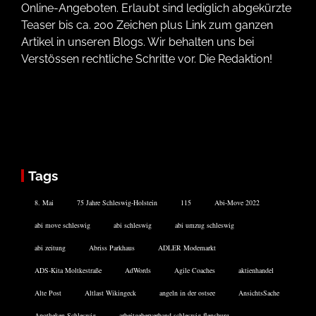
Online-Angeboten. Erlaubt sind lediglich abgekürzte
Teaser bis ca. 200 Zeichen plus Link zum ganzen
Artikel in unseren Blogs. Wir behalten uns bei
Verstössen rechtliche Schritte vor. Die Redaktion!
Tags
8. Mai
75 Jahre Schleswig-Holstein
115
Abi-Move 2022
abi move schleswig
abi schleswig
abi umzug schleswig
abi zeitung
Abriss Parkhaus
ADLER Modemarkt
ADS-Kita Moltkestraße
AdWords
Agile Coaches
aktienhandel
Alte Post
Altlast Wikingeck
angeln in der ostsee
AnsichtsSache
Apotheken Schleswig
arbeitgeberverband schleswig-flensburg