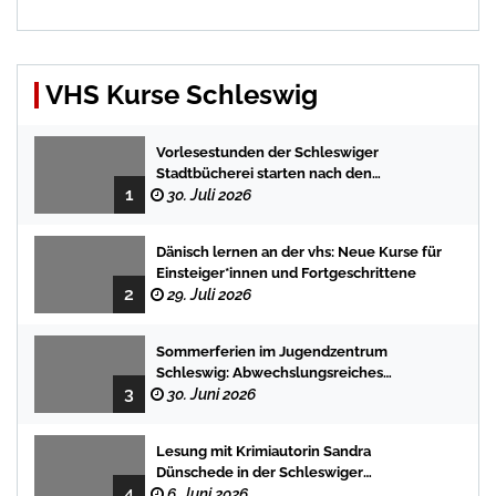
VHS Kurse Schleswig
Vorlesestunden der Schleswiger
Stadtbücherei starten nach den
1
Sommerferien mit spannenden
30. Juli 2026
Geschichten
Dänisch lernen an der vhs: Neue Kurse für
Einsteiger*innen und Fortgeschrittene
2
29. Juli 2026
Sommerferien im Jugendzentrum
Schleswig: Abwechslungsreiches
3
Programm für Kinder und Jugendliche
30. Juni 2026
Lesung mit Krimiautorin Sandra
Dünschede in der Schleswiger
4
Stadtbücherei
6. Juni 2026