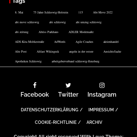
Tags
8. Mai
75 Jahre Schleswig-Holstein
115
Abi-Move 2022
abi move schleswig
abi schleswig
abi umzug schleswig
abi zeitung
Abriss Parkhaus
ADLER Modemarkt
ADS-Kita Moltkestraße
AdWords
Agile Coaches
aktienhandel
Alte Post
Altlast Wikingeck
angeln in der ostsee
AnsichtsSache
Apotheken Schleswig
arbeitgeberverband schleswig-flensburg
Facebook
Twitter
Instagram
DATENSCHUTZERKLÄRUNG
IMPRESSUM
COOKIE-RICHTLINIE
ARCHIV
Copyright All right reserved With Love Theme: