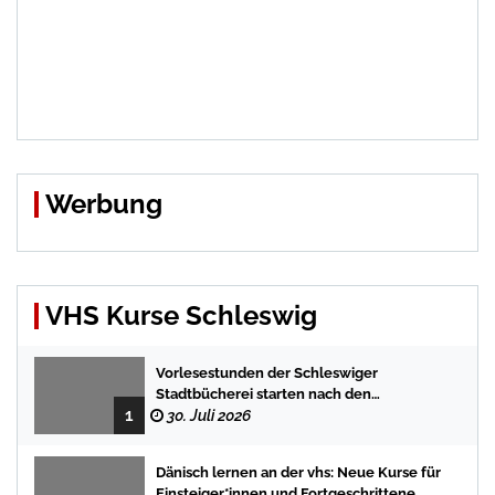
Werbung
VHS Kurse Schleswig
Vorlesestunden der Schleswiger
Stadtbücherei starten nach den
1
Sommerferien mit spannenden
30. Juli 2026
Geschichten
Dänisch lernen an der vhs: Neue Kurse für
Einsteiger*innen und Fortgeschrittene