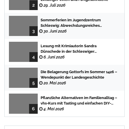
2
29. Juli 2026
Sommerferien im Jugendzentrum
Schleswig: Abwechslungsreiches
3
Programm für Kinder und Jugendliche
30. Juni 2026
Lesung mit Krimiautorin Sandra
Dünschede in der Schleswiger
4
Stadtbücherei
6. Juni 2026
Die Belagerung Gottorfs im Sommer 1426 –
Wendepunkt der Landesgeschichte
5
20. Mai 2026
Pflanzliche Alternativen im Familienalltag –
vhs-Kurs mit Tasting und einfachen DIY-
6
Rezepten
4. Mai 2026