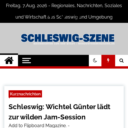
Skip
Freitag, 7,Aug. 2026 - Regionales, Nachrichten, Soziales
to
content
und Wirtschaft aus Schleswig und Umgebung
Schleswig Szene
Neuigkeiten und Nachrichten aus
Schleswig und Umgebung
Kurznachrichten
Schleswig: Wichtel Günter lädt
zur wilden Jam-Session
Add to Flipboard Magazine.
-