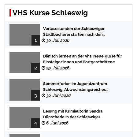
VHS Kurse Schleswig
Vorlesestunden der Schleswiger
Stadtbücherei starten nach den
1
Sommerferien mit spannenden
30. Juli 2026
Geschichten
Dänisch lernen an der vhs: Neue Kurse für
Einsteiger*innen und Fortgeschrittene
2
29. Juli 2026
Sommerferien im Jugendzentrum
Schleswig: Abwechslungsreiches
3
Programm für Kinder und Jugendliche
30. Juni 2026
Lesung mit Krimiautorin Sandra
Dünschede in der Schleswiger
4
Stadtbücherei
6. Juni 2026