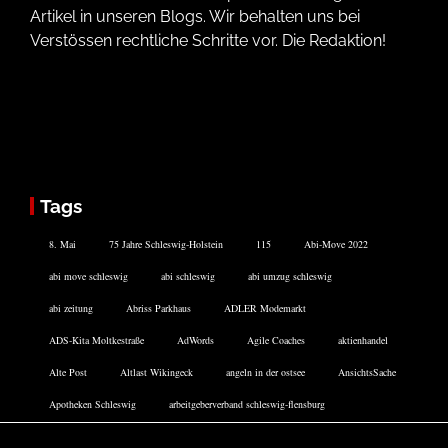
Artikel in unseren Blogs. Wir behalten uns bei
Verstössen rechtliche Schritte vor. Die Redaktion!
Tags
8. Mai
75 Jahre Schleswig-Holstein
115
Abi-Move 2022
abi move schleswig
abi schleswig
abi umzug schleswig
abi zeitung
Abriss Parkhaus
ADLER Modemarkt
ADS-Kita Moltkestraße
AdWords
Agile Coaches
aktienhandel
Alte Post
Altlast Wikingeck
angeln in der ostsee
AnsichtsSache
Apotheken Schleswig
arbeitgeberverband schleswig-flensburg