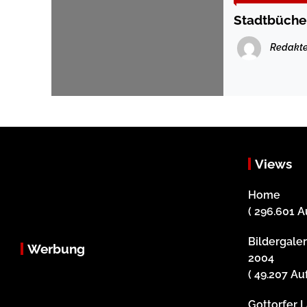
Stadtbücher
Redakte
Views
Home
( 296.601 A
Bildergale
Werbung
2004
( 49.207 Au
Gottorfer 