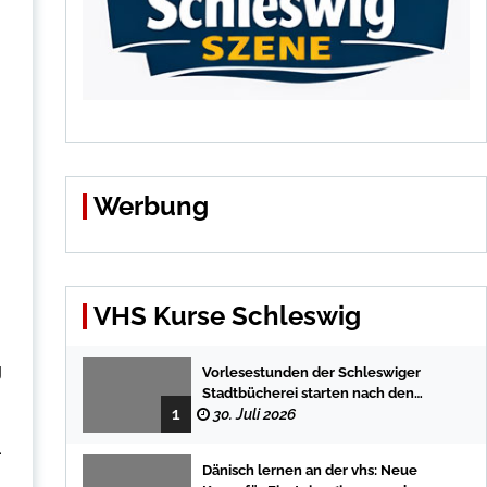
Werbung
VHS Kurse Schleswig
g
Vorlesestunden der Schleswiger
Stadtbücherei starten nach den
1
Sommerferien mit spannenden
30. Juli 2026
Geschichten
.
Dänisch lernen an der vhs: Neue