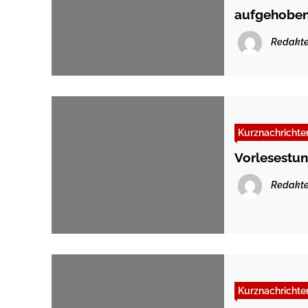
aufgehobe
Redakte
Kurznachrichte
Vorlesestu
Redakte
Kurznachrichte