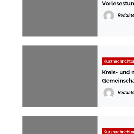
Vorlesestun
Redakte
Kurznachrichte
Kreis- und 
Gemeinscha
Redakte
Kurznachrichte