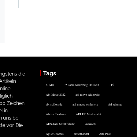
Tags
ngstens die
rtikeln
8. Mai
75 Jahre Schleswig-Holstein
115
nline-
Abi-Move 2022
abi move schleswig
iglich
200 Zeichen
abi schleswig
abi umzug schleswig
abi zeitung
l in
Abriss Parkhaus
ADLER Modemarkt
n uns bei
ADS-Kita Moltkestraße
AdWords
te vor. Die
Agile Coaches
aktienhandel
Alte Post