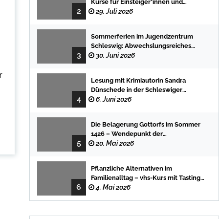
Kurse für Einsteiger*innen und
2
Fortgeschrittene
29. Juli 2026
Sommerferien im Jugendzentrum
Schleswig: Abwechslungsreiches
3
Programm für Kinder und Jugendliche
30. Juni 2026
r
Lesung mit Krimiautorin Sandra
Dünschede in der Schleswiger
4
Stadtbücherei
6. Juni 2026
Die Belagerung Gottorfs im Sommer
1426 – Wendepunkt der
5
Landesgeschichte
20. Mai 2026
Pflanzliche Alternativen im
Familienalltag – vhs-Kurs mit Tasting
6
und einfachen DIY-Rezepten
4. Mai 2026