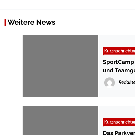
Weitere News
Kurznachrichte
SportCamp S
und Teamge
Redakte
Kurznachrichte
Das Parkver