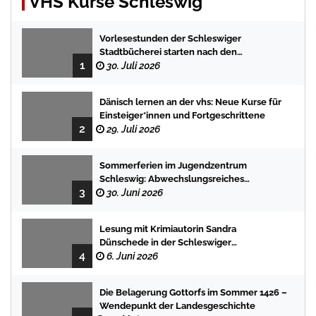
VHS Kurse Schleswig
Vorlesestunden der Schleswiger
Stadtbücherei starten nach den
1
Sommerferien mit spannenden
30. Juli 2026
Geschichten
Dänisch lernen an der vhs: Neue Kurse für
Einsteiger*innen und Fortgeschrittene
2
29. Juli 2026
Sommerferien im Jugendzentrum
Schleswig: Abwechslungsreiches
3
Programm für Kinder und Jugendliche
30. Juni 2026
Lesung mit Krimiautorin Sandra
Dünschede in der Schleswiger
4
Stadtbücherei
6. Juni 2026
Die Belagerung Gottorfs im Sommer 1426 –
Wendepunkt der Landesgeschichte