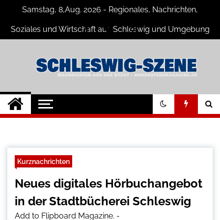
Skip
Samstag, 8,Aug. 2026 - Regionales, Nachrichten,
to
content
Soziales und Wirtschaft aus Schleswig und Umgebung
Schleswig Szene
Neuigkeiten und Nachrichten aus
Schleswig und Umgebung
Kurznachrichten
Neues digitales Hörbuchangebot
in der Stadtbücherei Schleswig
Add to Flipboard Magazine.
-