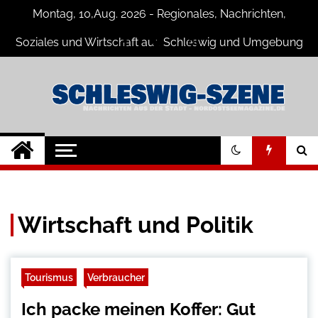
Skip
Montag, 10,Aug. 2026 - Regionales, Nachrichten,
to
content
Soziales und Wirtschaft aus Schleswig und Umgebung
Schleswig Szene
Neuigkeiten und Nachrichten aus
Schleswig und Umgebung
Wirtschaft und Politik
Tourismus
Verbraucher
Ich packe meinen Koffer: Gut