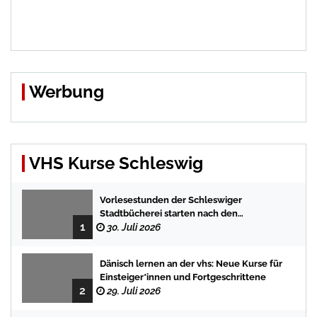
Werbung
VHS Kurse Schleswig
Vorlesestunden der Schleswiger
Stadtbücherei starten nach den
1
Sommerferien mit spannenden
30. Juli 2026
Geschichten
Dänisch lernen an der vhs: Neue Kurse für
Einsteiger*innen und Fortgeschrittene
2
29. Juli 2026