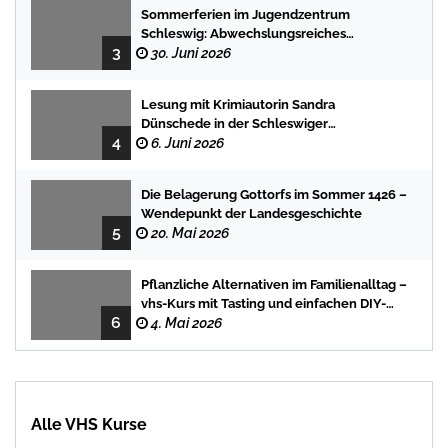
Sommerferien im Jugendzentrum
Schleswig: Abwechslungsreiches
3
Programm für Kinder und Jugendliche
30. Juni 2026
Lesung mit Krimiautorin Sandra
Dünschede in der Schleswiger
4
Stadtbücherei
6. Juni 2026
Die Belagerung Gottorfs im Sommer 1426 –
Wendepunkt der Landesgeschichte
5
20. Mai 2026
Pflanzliche Alternativen im Familienalltag –
vhs-Kurs mit Tasting und einfachen DIY-
6
Rezepten
4. Mai 2026
Alle VHS Kurse