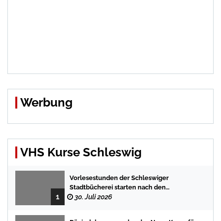
Werbung
VHS Kurse Schleswig
Vorlesestunden der Schleswiger
Stadtbücherei starten nach den
1
Sommerferien mit spannenden
30. Juli 2026
Geschichten