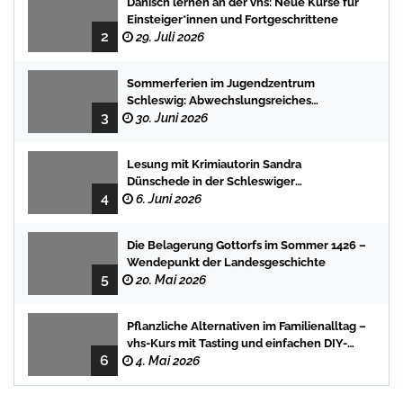
Dänisch lernen an der vhs: Neue Kurse für
Einsteiger*innen und Fortgeschrittene
2
29. Juli 2026
Sommerferien im Jugendzentrum
Schleswig: Abwechslungsreiches
3
Programm für Kinder und Jugendliche
30. Juni 2026
Lesung mit Krimiautorin Sandra
Dünschede in der Schleswiger
4
Stadtbücherei
6. Juni 2026
Die Belagerung Gottorfs im Sommer 1426 –
Wendepunkt der Landesgeschichte
5
20. Mai 2026
Pflanzliche Alternativen im Familienalltag –
vhs-Kurs mit Tasting und einfachen DIY-
6
Rezepten
4. Mai 2026