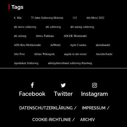
Tags
8. Mai
75 Jahre Schleswig-Holstein
115
Abi-Move 2022
abi move schleswig
abi schleswig
abi umzug schleswig
abi zeitung
Abriss Parkhaus
ADLER Modemarkt
ADS-Kita Moltkestraße
AdWords
Agile Coaches
aktienhandel
Alte Post
Altlast Wikingeck
angeln in der ostsee
AnsichtsSache
Apotheken Schleswig
arbeitgeberverband schleswig-flensburg
Facebook
Twitter
Instagram
DATENSCHUTZERKLÄRUNG
IMPRESSUM
COOKIE-RICHTLINIE
ARCHIV