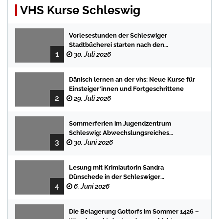
VHS Kurse Schleswig
Vorlesestunden der Schleswiger
Stadtbücherei starten nach den
1
Sommerferien mit spannenden
30. Juli 2026
Geschichten
Dänisch lernen an der vhs: Neue Kurse für
Einsteiger*innen und Fortgeschrittene
2
29. Juli 2026
Sommerferien im Jugendzentrum
Schleswig: Abwechslungsreiches
3
Programm für Kinder und Jugendliche
30. Juni 2026
Lesung mit Krimiautorin Sandra
Dünschede in der Schleswiger
4
Stadtbücherei
6. Juni 2026
Die Belagerung Gottorfs im Sommer 1426 –