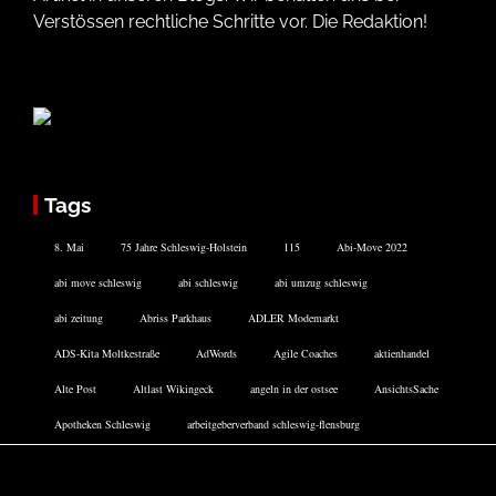
Verstössen rechtliche Schritte vor. Die Redaktion!
Tags
8. Mai
75 Jahre Schleswig-Holstein
115
Abi-Move 2022
abi move schleswig
abi schleswig
abi umzug schleswig
abi zeitung
Abriss Parkhaus
ADLER Modemarkt
ADS-Kita Moltkestraße
AdWords
Agile Coaches
aktienhandel
Alte Post
Altlast Wikingeck
angeln in der ostsee
AnsichtsSache
Apotheken Schleswig
arbeitgeberverband schleswig-flensburg