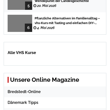
Wendepunkt der Landesgeschichte
5
20. Mai 2026
Pflanzliche Alternativen im Familienalltag –
vhs-Kurs mit Tasting und einfachen DIY-
6
Rezepten
4. Mai 2026
Alle VHS Kurse
Unsere Online Magazine
Bredstedt-Online
Dänemark Tipps