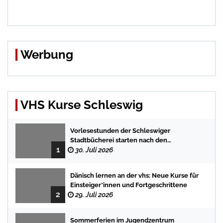
Werbung
VHS Kurse Schleswig
Vorlesestunden der Schleswiger
Stadtbücherei starten nach den
1
Sommerferien mit spannenden
30. Juli 2026
Geschichten
Dänisch lernen an der vhs: Neue Kurse für
Einsteiger*innen und Fortgeschrittene
2
29. Juli 2026
Sommerferien im Jugendzentrum