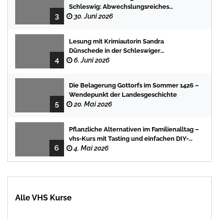
Schleswig: Abwechslungsreiches
3
Programm für Kinder und Jugendliche
30. Juni 2026
Lesung mit Krimiautorin Sandra
Dünschede in der Schleswiger
4
Stadtbücherei
6. Juni 2026
Die Belagerung Gottorfs im Sommer 1426 –
Wendepunkt der Landesgeschichte
5
20. Mai 2026
Pflanzliche Alternativen im Familienalltag –
vhs-Kurs mit Tasting und einfachen DIY-
6
Rezepten
4. Mai 2026
Alle VHS Kurse