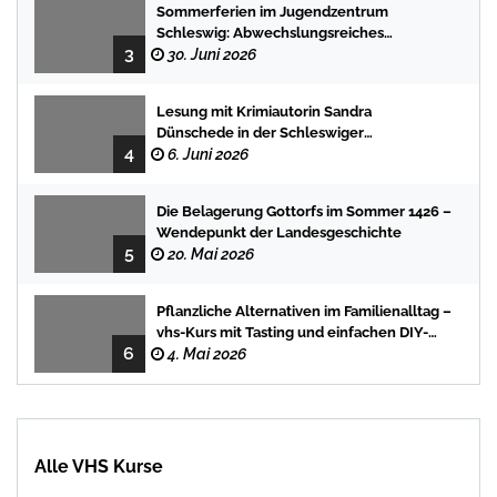
Sommerferien im Jugendzentrum
Schleswig: Abwechslungsreiches
3
Programm für Kinder und Jugendliche
30. Juni 2026
Lesung mit Krimiautorin Sandra
Dünschede in der Schleswiger
4
Stadtbücherei
6. Juni 2026
Die Belagerung Gottorfs im Sommer 1426 –
Wendepunkt der Landesgeschichte
5
20. Mai 2026
Pflanzliche Alternativen im Familienalltag –
vhs-Kurs mit Tasting und einfachen DIY-
6
Rezepten
4. Mai 2026
Alle VHS Kurse