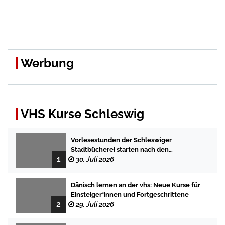
Werbung
VHS Kurse Schleswig
Vorlesestunden der Schleswiger
Stadtbücherei starten nach den
1
Sommerferien mit spannenden
30. Juli 2026
Geschichten
Dänisch lernen an der vhs: Neue Kurse für
Einsteiger*innen und Fortgeschrittene
2
29. Juli 2026