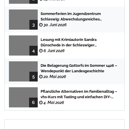
Sommerferien im Jugendzentrum
Schleswig: Abwechslungsreiches
3
Programm für Kinder und Jugendliche
30. Juni 2026
Lesung mit Krimiautorin Sandra
Dünschede in der Schleswiger
4
Stadtbücherei
6. Juni 2026
Die Belagerung Gottorfs im Sommer 1426 –
Wendepunkt der Landesgeschichte
5
20. Mai 2026
Pflanzliche Alternativen im Familienalltag –
vhs-Kurs mit Tasting und einfachen DIY-
6
Rezepten
4. Mai 2026