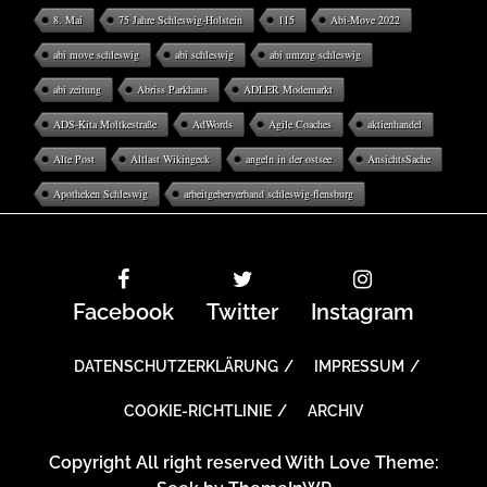
8. Mai
75 Jahre Schleswig-Holstein
115
Abi-Move 2022
abi move schleswig
abi schleswig
abi umzug schleswig
abi zeitung
Abriss Parkhaus
ADLER Modemarkt
ADS-Kita Moltkestraße
AdWords
Agile Coaches
aktienhandel
Alte Post
Altlast Wikingeck
angeln in der ostsee
AnsichtsSache
Apotheken Schleswig
arbeitgeberverband schleswig-flensburg
Facebook
Twitter
Instagram
DATENSCHUTZERKLÄRUNG
IMPRESSUM
COOKIE-RICHTLINIE
ARCHIV
Copyright All right reserved With Love Theme: