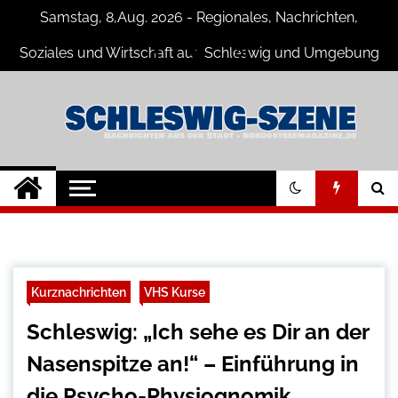
Skip
Samstag, 8,Aug. 2026 - Regionales, Nachrichten,
to
content
Soziales und Wirtschaft aus Schleswig und Umgebung
Schleswig Szene
Neuigkeiten und Nachrichten aus
Schleswig und Umgebung
Kurznachrichten
VHS Kurse
Schleswig: „Ich sehe es Dir an der
Nasenspitze an!“ – Einführung in
die Psycho-Physiognomik