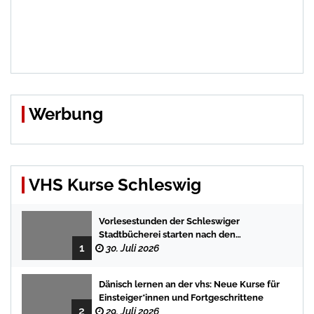
Werbung
VHS Kurse Schleswig
Vorlesestunden der Schleswiger
Stadtbücherei starten nach den
1
Sommerferien mit spannenden
30. Juli 2026
Geschichten
Dänisch lernen an der vhs: Neue Kurse für
Einsteiger*innen und Fortgeschrittene
2
29. Juli 2026