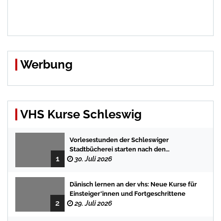
Werbung
VHS Kurse Schleswig
Vorlesestunden der Schleswiger
Stadtbücherei starten nach den
1
Sommerferien mit spannenden
30. Juli 2026
Geschichten
Dänisch lernen an der vhs: Neue Kurse für
Einsteiger*innen und Fortgeschrittene
2
29. Juli 2026