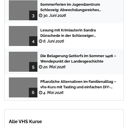
Sommerferien im Jugendzentrum
Schleswig: Abwechslungsreiches
3
Programm für Kinder und Jugendliche
30. Juni 2026
Lesung mit Krimiautorin Sandra
Dünschede in der Schleswiger
4
Stadtbücherei
6. Juni 2026
Die Belagerung Gottorfs im Sommer 1426 –
Wendepunkt der Landesgeschichte
5
20. Mai 2026
Pflanzliche Alternativen im Familienalltag –
vhs-Kurs mit Tasting und einfachen DIY-
6
Rezepten
4. Mai 2026
Alle VHS Kurse