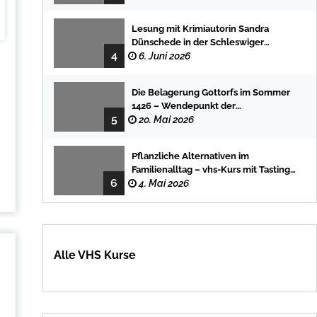
Lesung mit Krimiautorin Sandra
Dünschede in der Schleswiger
4
Stadtbücherei
6. Juni 2026
Die Belagerung Gottorfs im Sommer
1426 – Wendepunkt der
5
Landesgeschichte
20. Mai 2026
Pflanzliche Alternativen im
Familienalltag – vhs-Kurs mit Tasting
6
und einfachen DIY-Rezepten
4. Mai 2026
Alle VHS Kurse