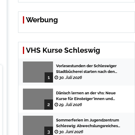
Werbung
VHS Kurse Schleswig
Vorlesestunden der Schleswiger
Stadtbücherei starten nach den
1
Sommerferien mit spannenden
30. Juli 2026
Geschichten
Dänisch lernen an der vhs: Neue
Kurse für Einsteiger*innen und
2
Fortgeschrittene
29. Juli 2026
Sommerferien im Jugendzentrum
Schleswig: Abwechslungsreiches
3
Programm für Kinder und Jugendliche
30. Juni 2026