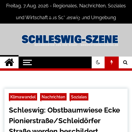
Skip
Freitag, 7,Aug. 2026 - Regionales, Nachrichten, Soziales
to
content
und Wirtschaft aus Schleswig und Umgebung
Schleswig Szene
Neuigkeiten und Nachrichten aus
Schleswig und Umgebung
Klimawandel
Nachrichten
Soziales
Schleswig: Obstbaumwiese Ecke
Pionierstraße/Schleidörfer
Straße werden beschildert