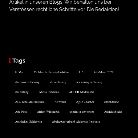
Artikel in unseren Blogs. Wir behalten uns bei
Verstössen rechtliche Schritte vor. Die Redaktion!
Tags
8. Mai
75 Jahre Schleswig-Holstein
115
Abi-Move 2022
abi move schleswig
abi schleswig
abi umzug schleswig
abi zeitung
Abriss Parkhaus
ADLER Modemarkt
ADS-Kita Moltkestraße
AdWords
Agile Coaches
aktienhandel
Alte Post
Altlast Wikingeck
angeln in der ostsee
AnsichtsSache
Apotheken Schleswig
arbeitgeberverband schleswig-flensburg