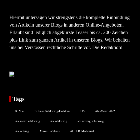
Hiermit untersagen wir strengstens die komplette Einbindung
von Artikeln unserer Blogs in anderen Online-Angeboten.
Erlaubt sind lediglich abgekürzte Teaser bis ca. 200 Zeichen
plus Link zum ganzen Artikel in unseren Blogs. Wir behalten
uns bei Verstössen rechtliche Schritte vor. Die Redaktion!
Tags
8. Mai
75 Jahre Schleswig-Holstein
115
Abi-Move 2022
abi move schleswig
abi schleswig
abi umzug schleswig
abi zeitung
Abriss Parkhaus
ADLER Modemarkt