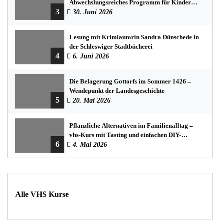
Abwechslungsreiches Programm für Kinder
3
und Jugendliche
30. Juni 2026
Lesung mit Krimiautorin Sandra Dünschede in
der Schleswiger Stadtbücherei
4
6. Juni 2026
Die Belagerung Gottorfs im Sommer 1426 –
Wendepunkt der Landesgeschichte
5
20. Mai 2026
Pflanzliche Alternativen im Familienalltag –
vhs-Kurs mit Tasting und einfachen DIY-
6
Rezepten
4. Mai 2026
Alle VHS Kurse