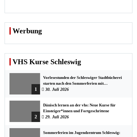
Werbung
VHS Kurse Schleswig
Vorlesestunden der Schleswiger Stadtbücherei
starten nach den Sommerferien mit
1
spannenden Geschichten
30. Juli 2026
Dänisch lernen an der vhs: Neue Kurse für
Einsteiger*innen und Fortgeschrittene
2
29. Juli 2026
Sommerferien im Jugendzentrum Schleswig: