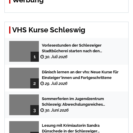
VHS Kurse Schleswig
Vorlesestunden der Schleswiger
Stadtbücherei starten nach den
1
Sommerferien mit spannenden
30. Juli 2026
Geschichten
Dänisch lernen an der vhs: Neue Kurse für
Einsteiger*innen und Fortgeschrittene
2
29. Juli 2026
Sommerferien im Jugendzentrum
Schleswig: Abwechslungsreiches
3
Programm für Kinder und Jugendliche
30. Juni 2026
Lesung mit Krimiautorin Sandra
Dünschede in der Schleswiger