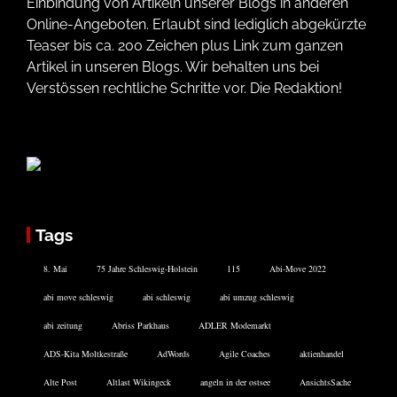
Einbindung von Artikeln unserer Blogs in anderen
Online-Angeboten. Erlaubt sind lediglich abgekürzte
Teaser bis ca. 200 Zeichen plus Link zum ganzen
Artikel in unseren Blogs. Wir behalten uns bei
Verstössen rechtliche Schritte vor. Die Redaktion!
Tags
8. Mai
75 Jahre Schleswig-Holstein
115
Abi-Move 2022
abi move schleswig
abi schleswig
abi umzug schleswig
abi zeitung
Abriss Parkhaus
ADLER Modemarkt
ADS-Kita Moltkestraße
AdWords
Agile Coaches
aktienhandel
Alte Post
Altlast Wikingeck
angeln in der ostsee
AnsichtsSache