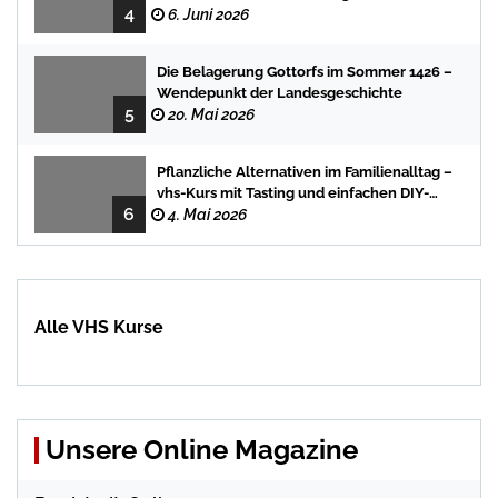
4
Stadtbücherei
6. Juni 2026
Die Belagerung Gottorfs im Sommer 1426 –
Wendepunkt der Landesgeschichte
5
20. Mai 2026
Pflanzliche Alternativen im Familienalltag –
vhs-Kurs mit Tasting und einfachen DIY-
6
Rezepten
4. Mai 2026
Alle VHS Kurse
Unsere Online Magazine