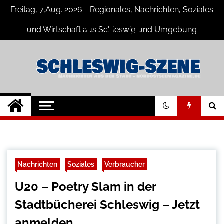
Skip
Freitag, 7,Aug. 2026 - Regionales, Nachrichten, Soziales
to
content
und Wirtschaft aus Schleswig und Umgebung
Schleswig Szene
Neuigkeiten und Nachrichten aus
Schleswig und Umgebung
Nachrichten
Soziales
Verbraucher
U20 – Poetry Slam in der
Stadtbücherei Schleswig – Jetzt
anmelden