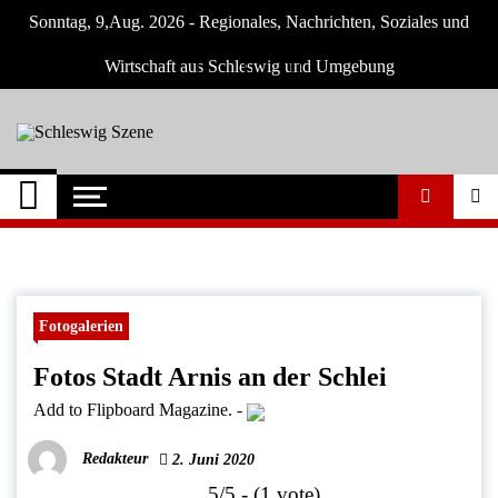
Skip
Sonntag, 9,Aug. 2026 - Regionales, Nachrichten, Soziales und
to
content
Wirtschaft aus Schleswig und Umgebung
Schleswig Szene
Neuigkeiten und Nachrichten aus Schleswig
und Umgebung
Fotogalerien
Fotos Stadt Arnis an der Schlei
Add to Flipboard Magazine.
-
Redakteur
2. Juni 2020
5/5 - (1 vote)