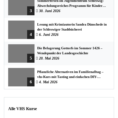
Sommerferien im Jugendzentrum Schleswig:
Abwechslungsreiches Programm für Kinder
3
und Jugendliche
30. Juni 2026
Lesung mit Krimiautorin Sandra Dünschede in
der Schleswiger Stadtbücherei
4
6. Juni 2026
Die Belagerung Gottorfs im Sommer 1426 –
Wendepunkt der Landesgeschichte
5
20. Mai 2026
Pflanzliche Alternativen im Familienalltag –
vhs-Kurs mit Tasting und einfachen DIY-
6
Rezepten
4. Mai 2026
Alle VHS Kurse