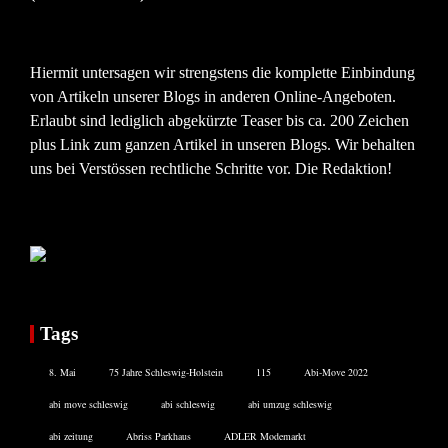
Hiermit untersagen wir strengstens die komplette Einbindung
von Artikeln unserer Blogs in anderen Online-Angeboten.
Erlaubt sind lediglich abgekürzte Teaser bis ca. 200 Zeichen
plus Link zum ganzen Artikel in unseren Blogs. Wir behalten
uns bei Verstössen rechtliche Schritte vor. Die Redaktion!
Tags
8. Mai
75 Jahre Schleswig-Holstein
115
Abi-Move 2022
abi move schleswig
abi schleswig
abi umzug schleswig
abi zeitung
Abriss Parkhaus
ADLER Modemarkt