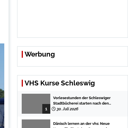
Werbung
VHS Kurse Schleswig
Vorlesestunden der Schleswiger
Stadtbücherei starten nach den
1
Sommerferien mit spannenden
30. Juli 2026
Geschichten
Dänisch lernen an der vhs: Neue