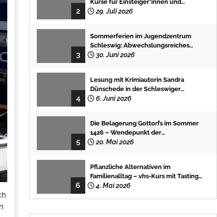
Kurse für Einsteiger*innen und
2
Fortgeschrittene
29. Juli 2026
Sommerferien im Jugendzentrum
Schleswig: Abwechslungsreiches
3
Programm für Kinder und Jugendliche
30. Juni 2026
Lesung mit Krimiautorin Sandra
Dünschede in der Schleswiger
4
Stadtbücherei
6. Juni 2026
Die Belagerung Gottorfs im Sommer
1426 – Wendepunkt der
5
Landesgeschichte
20. Mai 2026
Pflanzliche Alternativen im
Familienalltag – vhs-Kurs mit Tasting
6
und einfachen DIY-Rezepten
4. Mai 2026
ch
n