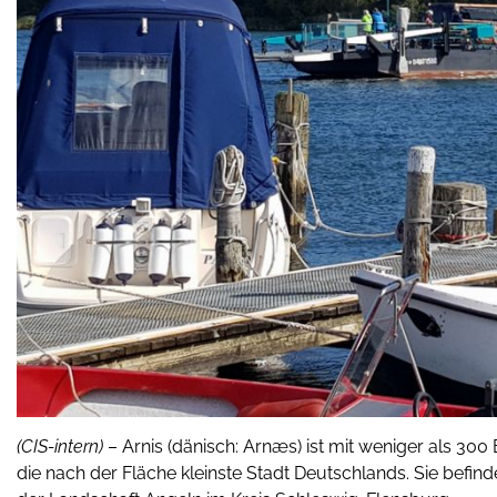
(CIS-intern)
– Arnis (dänisch: Arnæs) ist mit weniger als 30
die nach der Fläche kleinste Stadt Deutschlands. Sie befinde