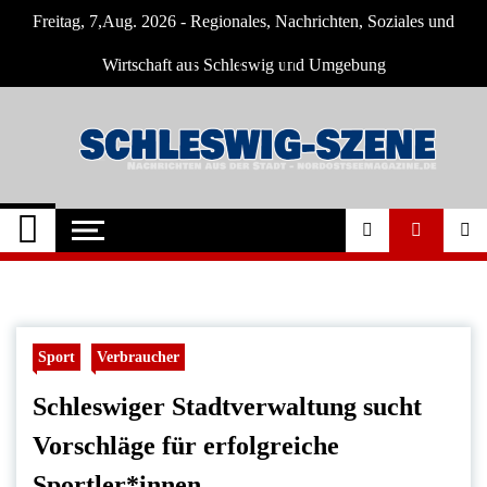
Skip
Freitag, 7,Aug. 2026 - Regionales, Nachrichten, Soziales und
to
content
Wirtschaft aus Schleswig und Umgebung
Schleswig Szene
Neuigkeiten und Nachrichten aus Schleswig
und Umgebung
Sport
Verbraucher
Schleswiger Stadtverwaltung sucht
Vorschläge für erfolgreiche
Sportler*innen