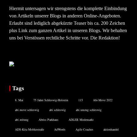
Hiermit untersagen wir strengstens die komplette Einbindung
von Artikeln unserer Blogs in anderen Online-Angeboten.
Erlaubt sind lediglich abgekürzte Teaser bis ca. 200 Zeichen
plus Link zum ganzen Artikel in unseren Blogs. Wir behalten
uns bei Verstössen rechtliche Schritte vor. Die Redaktion!
Tags
8. Mai
75 Jahre Schleswig-Holstein
115
Abi-Move 2022
abi move schleswig
abi schleswig
abi umzug schleswig
abi zeitung
Abriss Parkhaus
ADLER Modemarkt
ADS-Kita Moltkestraße
AdWords
Agile Coaches
aktienhandel