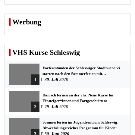
Werbung
VHS Kurse Schleswig
Vorlesestunden der Schleswiger Stadtbücherei
starten nach den Sommerferien mit
1
spannenden Geschichten
30. Juli 2026
Dänisch lernen an der vhs: Neue Kurse für
Einsteiger*innen und Fortgeschrittene
2
29. Juli 2026
Sommerferien im Jugendzentrum Schleswig:
Abwechslungsreiches Programm für Kinder
3
und Jugendliche
30. Juni 2026