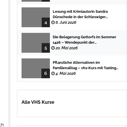
Lesung mit Krimiautorin Sandra
Dünschede in der Schleswiger
4
Stadtbücherei
6. Juni 2026
Die Belagerung Gottorfs im Sommer
1426 – Wendepunkt der
5
Landesgeschichte
20. Mai 2026
Pflanzliche Alternativen im
Familienalltag – vhs-Kurs mit Tasting
6
und einfachen DIY-Rezepten
4. Mai 2026
Alle VHS Kurse
ch