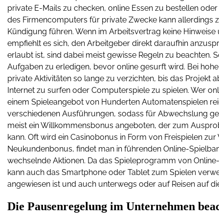
private E-Mails zu checken, online Essen zu bestellen oder
des Firmencomputers für private Zwecke kann allerdings z
Kündigung führen. Wenn im Arbeitsvertrag keine Hinweise ü
empfiehlt es sich, den Arbeitgeber direkt daraufhin anzusp
erlaubt ist, sind dabei meist gewisse Regeln zu beachten. So
Aufgaben zu erledigen, bevor online gesurft wird. Bei hoh
private Aktivitäten so lange zu verzichten, bis das Projekt
Internet zu surfen oder Computerspiele zu spielen. Wer on
einem Spieleangebot von Hunderten Automatenspielen reich
verschiedenen Ausführungen, sodass für Abwechslung gesorg
meist ein Willkommensbonus angeboten, der zum Ausprob
kann. Oft wird ein Casinobonus in Form von Freispielen zur
Neukundenbonus, findet man in führenden Online-Spielba
wechselnde Aktionen. Da das Spieleprogramm von Online-Ca
kann auch das Smartphone oder Tablet zum Spielen verw
angewiesen ist und auch unterwegs oder auf Reisen auf die
Die Pausenregelung im Unternehmen bea