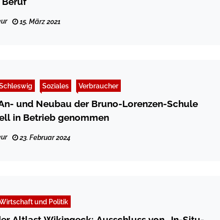
 Beruf
ur
15. März 2021
Schleswig
Soziales
Verbraucher
 An- und Neubau der Bruno-Lorenzen-Schule
iell in Betrieb genommen
ur
23. Februar 2024
Wirtschaft und Politik
er Altlast Wikingeck: Ausschluss von „In-Situ-