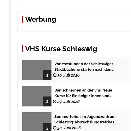
Werbung
VHS Kurse Schleswig
Vorlesestunden der Schleswiger
Stadtbücherei starten nach den
1
Sommerferien mit spannenden
30. Juli 2026
Geschichten
Dänisch lernen an der vhs: Neue
Kurse für Einsteiger*innen und
2
Fortgeschrittene
29. Juli 2026
Sommerferien im Jugendzentrum
Schleswig: Abwechslungsreiches
3
Programm für Kinder und Jugendliche
30. Juni 2026