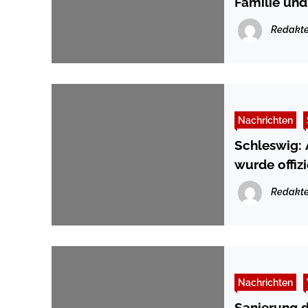
Familie und
Redakte
Nachrichten
Schleswig:
wurde offiz
Redakte
Nachrichten
Sanierung d