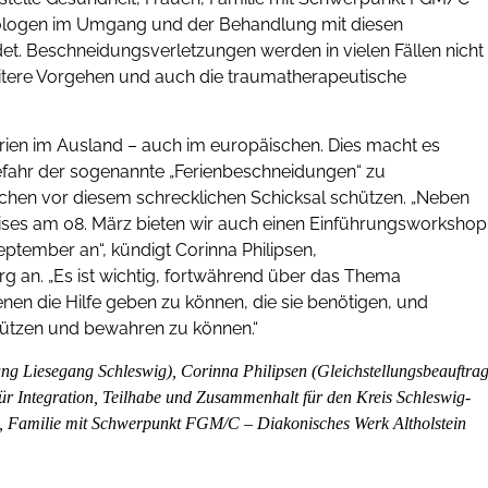
kologen im Umgang und der Behandlung mit diesen
et. Beschneidungsverletzungen werden in vielen Fällen nicht 
itere Vorgehen und auch die traumatherapeutische
erien im Ausland – auch im europäischen. Dies macht es
Gefahr der sogenannte „Ferienbeschneidungen“ zu
chen vor diesem schrecklichen Schicksal schützen. „Neben
reises am 08. März bieten wir auch einen Einführungsworkshop
tember an“, kündigt Corinna Philipsen,
g an. „Es ist wichtig, fortwährend über das Thema
en die Hilfe geben zu können, die sie benötigen, und
chützen und bewahren zu können.“
ng Liesegang Schleswig), Corinna Philipsen (Gleichstellungsbeauftrag
ür Integration, Teilhabe und Zusammenhalt für den Kreis Schleswig-
n, Familie mit Schwerpunkt FGM/C – Diakonisches Werk Altholstein