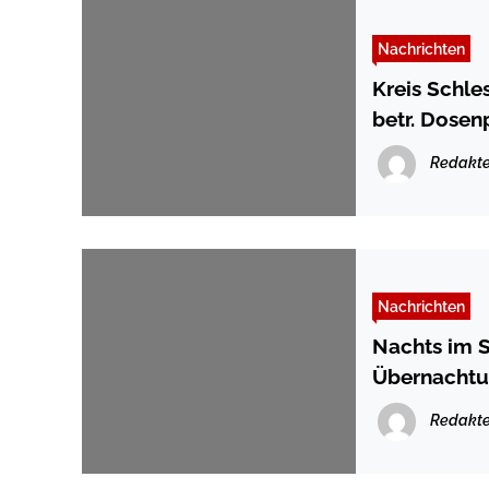
Nachrichten
Kreis Schle
betr. Dosen
Redakte
Nachrichten
Nachts im 
Übernacht
Redakte