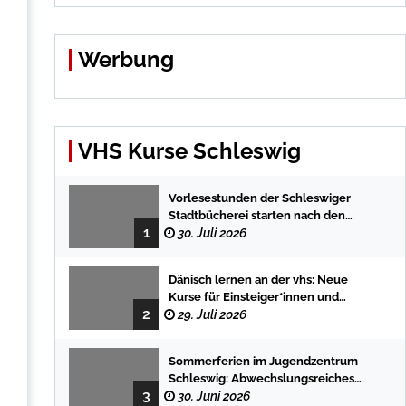
Werbung
VHS Kurse Schleswig
Vorlesestunden der Schleswiger
Stadtbücherei starten nach den
1
Sommerferien mit spannenden
30. Juli 2026
Geschichten
Dänisch lernen an der vhs: Neue
Kurse für Einsteiger*innen und
2
Fortgeschrittene
29. Juli 2026
Sommerferien im Jugendzentrum
Schleswig: Abwechslungsreiches
3
Programm für Kinder und Jugendliche
30. Juni 2026