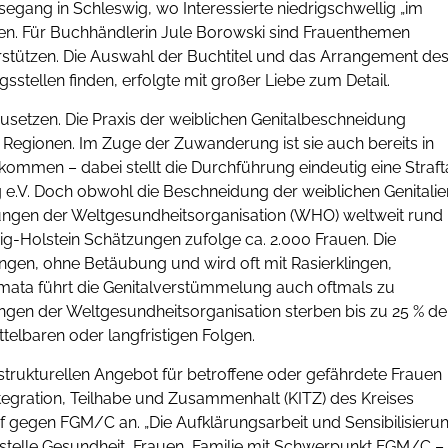
segang in Schleswig, wo Interessierte niedrigschwellig „im
. Für Buchhändlerin Jule Borowski sind Frauenthemen
erstützen. Die Auswahl der Buchtitel und das Arrangement de
sstellen finden, erfolgte mit großer Liebe zum Detail.
usetzen. Die Praxis der weiblichen Genitalbeschneidung
 Regionen. Im Zuge der Zuwanderung ist sie auch bereits in
mmen – dabei stellt die Durchführung eindeutig eine Straft
 e.V. Doch obwohl die Beschneidung der weiblichen Genitalie
ätzungen der Weltgesundheitsorganisation (WHO) weltweit rund
ig-Holstein Schätzungen zufolge ca. 2.000 Frauen. Die
gen, ohne Betäubung und wird oft mit Rasierklingen,
mata führt die Genitalverstümmelung auch oftmals zu
ngen der Weltgesundheitsorganisation sterben bis zu 25 % de
lbaren oder langfristigen Folgen.
strukturellen Angebot für betroffene oder gefährdete Frauen
ntegration, Teilhabe und Zusammenhalt (KITZ) des Kreises
 gegen FGM/C an. „Die Aufklärungsarbeit und Sensibilisieru
ufstelle Gesundheit, Frauen, Familie mit Schwerpunkt FGM/C –