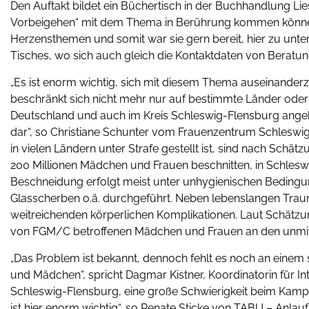
Den Auftakt bildet ein Büchertisch in der Buchhandlung Lie
Vorbeigehen“ mit dem Thema in Berührung kommen können
Herzensthemen und somit war sie gern bereit, hier zu unt
Tisches, wo sich auch gleich die Kontaktdaten von Beratung
„Es ist enorm wichtig, sich mit diesem Thema auseinanderz
beschränkt sich nicht mehr nur auf bestimmte Länder oder
Deutschland und auch im Kreis Schleswig-Flensburg angeko
dar“, so Christiane Schunter vom Frauenzentrum Schleswig
in vielen Ländern unter Strafe gestellt ist, sind nach Sch
200 Millionen Mädchen und Frauen beschnitten, in Schlesw
Beschneidung erfolgt meist unter unhygienischen Bedingun
Glasscherben o.ä. durchgeführt. Neben lebenslangen Trau
weitreichenden körperlichen Komplikationen. Laut Schätzu
von FGM/C betroffenen Mädchen und Frauen an den unmitte
„Das Problem ist bekannt, dennoch fehlt es noch an einem 
und Mädchen“, spricht Dagmar Kistner, Koordinatorin für I
Schleswig-Flensburg, eine große Schwierigkeit beim Kampf
ist hier enorm wichtig“, so Renate Sticke von TABU – Anla