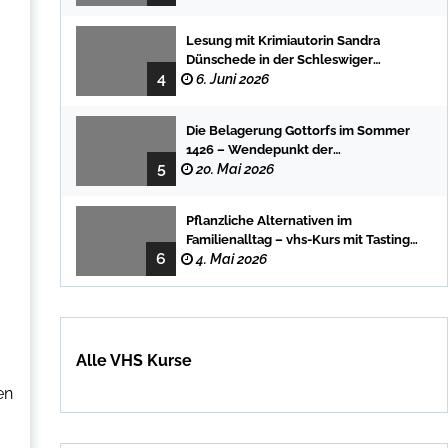
Lesung mit Krimiautorin Sandra
Dünschede in der Schleswiger
4
Stadtbücherei
6. Juni 2026
Die Belagerung Gottorfs im Sommer
1426 – Wendepunkt der
5
Landesgeschichte
20. Mai 2026
Pflanzliche Alternativen im
Familienalltag – vhs-Kurs mit Tasting
6
und einfachen DIY-Rezepten
4. Mai 2026
Alle VHS Kurse
en