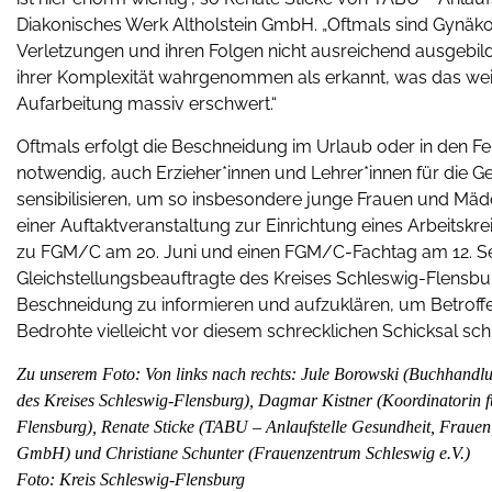
Diakonisches Werk Altholstein GmbH. „Oftmals sind Gynä
Verletzungen und ihren Folgen nicht ausreichend ausgebild
ihrer Komplexität wahrgenommen als erkannt, was das we
Aufarbeitung massiv erschwert.“
Oftmals erfolgt die Beschneidung im Urlaub oder in den F
notwendig, auch Erzieher*innen und Lehrer*innen für die 
sensibilisieren, um so insbesondere junge Frauen und Mäd
einer Auftaktveranstaltung zur Einrichtung eines Arbeitsk
zu FGM/C am 20. Juni und einen FGM/C-Fachtag am 12. Sep
Gleichstellungsbeauftragte des Kreises Schleswig-Flensbur
Beschneidung zu informieren und aufzuklären, um Betroffen
Bedrohte vielleicht vor diesem schrecklichen Schicksal s
Zu unserem Foto: Von links nach rechts: Jule Borowski (Buchhandlu
des Kreises Schleswig-Flensburg), Dagmar Kistner (Koordinatorin f
Flensburg), Renate Sticke (TABU – Anlaufstelle Gesundheit, Fraue
GmbH) und Christiane Schunter (Frauenzentrum Schleswig e.V.)
Foto: Kreis Schleswig-Flensburg