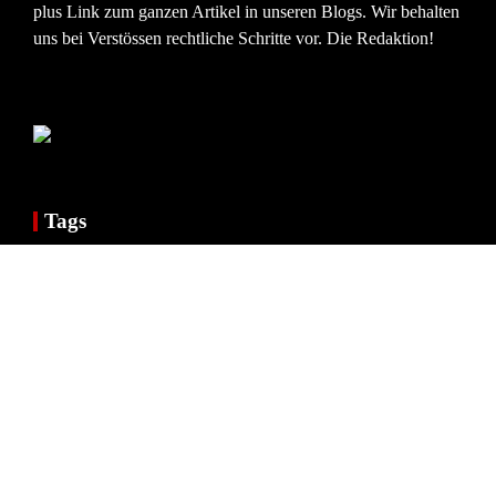
plus Link zum ganzen Artikel in unseren Blogs. Wir behalten
uns bei Verstössen rechtliche Schritte vor. Die Redaktion!
Tags
8. Mai
75 Jahre Schleswig-Holstein
115
Abi-Move 2022
abi move schleswig
abi schleswig
abi umzug schleswig
abi zeitung
Abriss Parkhaus
ADLER Modemarkt
ADS-Kita Moltkestraße
AdWords
Agile Coaches
aktienhandel
Alte Post
Altlast Wikingeck
angeln in der ostsee
AnsichtsSache
Apotheken Schleswig
arbeitgeberverband schleswig-flensburg