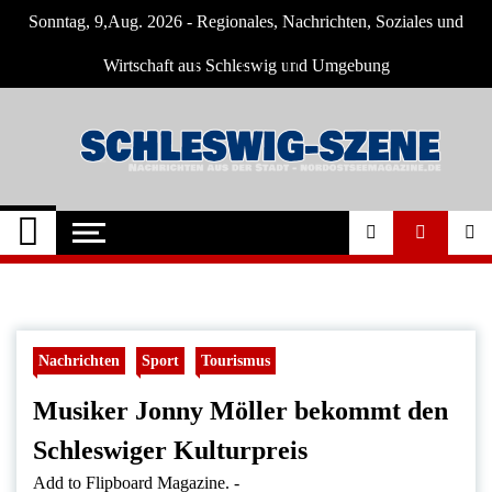
Skip
Sonntag, 9,Aug. 2026 - Regionales, Nachrichten, Soziales und
to
content
Wirtschaft aus Schleswig und Umgebung
Schleswig Szene
Neuigkeiten und Nachrichten aus Schleswig
und Umgebung
Nachrichten
Sport
Tourismus
Musiker Jonny Möller bekommt den
Schleswiger Kulturpreis
Add to Flipboard Magazine.
-