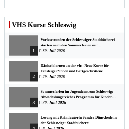
VHS Kurse Schleswig
Vorlesestunden der Schleswiger Stadtbücherei
starten nach den Sommerferien mit
1
spannenden Geschichten
30. Juli 2026
Dänisch lernen an der vhs: Neue Kurse für
Einsteiger*innen und Fortgeschrittene
2
29. Juli 2026
Sommerferien im Jugendzentrum Schleswig:
Abwechslungsreiches Programm für Kinder
3
und Jugendliche
30. Juni 2026
Lesung mit Krimiautorin Sandra Dünschede in
der Schleswiger Stadtbücherei
4
6. Juni 2026