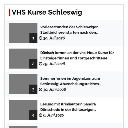
VHS Kurse Schleswig
Vorlesestunden der Schleswiger
Stadtbücherei starten nach den
1
Sommerferien mit spannenden
30. Juli 2026
Geschichten
Dänisch lernen an der vhs: Neue Kurse für
Einsteiger*innen und Fortgeschrittene
2
29. Juli 2026
Sommerferien im Jugendzentrum
Schleswig: Abwechslungsreiches
3
Programm für Kinder und Jugendliche
30. Juni 2026
Lesung mit Krimiautorin Sandra
Dünschede in der Schleswiger
4
Stadtbücherei
6. Juni 2026