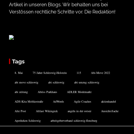
Artikel in unseren Blogs. Wir behalten uns bei
Verstössen rechtliche Schritte vor. Die Redaktion!
Tags
8. Mai
75 Jahre Schleswig-Holstein
115
Abi-Move 2022
abi move schleswig
abi schleswig
abi umzug schleswig
abi zeitung
Abriss Parkhaus
ADLER Modemarkt
ADS-Kita Moltkestraße
AdWords
Agile Coaches
aktienhandel
Alte Post
Altlast Wikingeck
angeln in der ostsee
AnsichtsSache
Apotheken Schleswig
arbeitgeberverband schleswig-flensburg