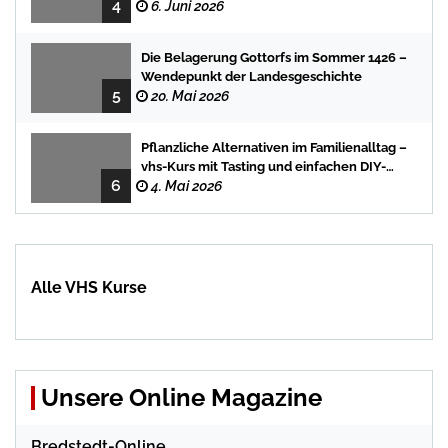
4
Stadtbücherei
6. Juni 2026
Die Belagerung Gottorfs im Sommer 1426 –
Wendepunkt der Landesgeschichte
5
20. Mai 2026
Pflanzliche Alternativen im Familienalltag –
vhs-Kurs mit Tasting und einfachen DIY-
6
Rezepten
4. Mai 2026
Alle VHS Kurse
Unsere Online Magazine
Bredstedt-Online