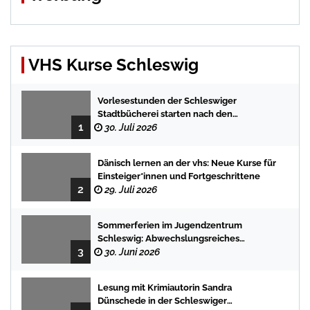
VHS Kurse Schleswig
Vorlesestunden der Schleswiger
Stadtbücherei starten nach den
1
Sommerferien mit spannenden
30. Juli 2026
Geschichten
Dänisch lernen an der vhs: Neue Kurse für
Einsteiger*innen und Fortgeschrittene
2
29. Juli 2026
Sommerferien im Jugendzentrum
Schleswig: Abwechslungsreiches
3
Programm für Kinder und Jugendliche
30. Juni 2026
Lesung mit Krimiautorin Sandra
Dünschede in der Schleswiger