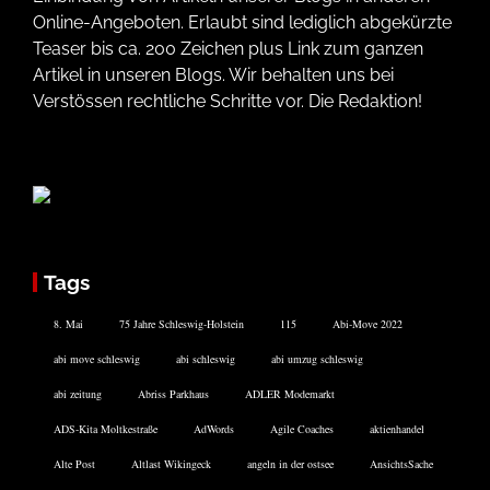
Online-Angeboten. Erlaubt sind lediglich abgekürzte
Teaser bis ca. 200 Zeichen plus Link zum ganzen
Artikel in unseren Blogs. Wir behalten uns bei
Verstössen rechtliche Schritte vor. Die Redaktion!
Tags
8. Mai
75 Jahre Schleswig-Holstein
115
Abi-Move 2022
abi move schleswig
abi schleswig
abi umzug schleswig
abi zeitung
Abriss Parkhaus
ADLER Modemarkt
ADS-Kita Moltkestraße
AdWords
Agile Coaches
aktienhandel
Alte Post
Altlast Wikingeck
angeln in der ostsee
AnsichtsSache