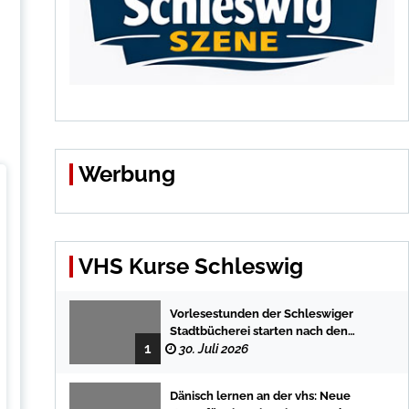
n
Werbung
VHS Kurse Schleswig
Vorlesestunden der Schleswiger
Stadtbücherei starten nach den
1
Sommerferien mit spannenden
30. Juli 2026
Geschichten
Dänisch lernen an der vhs: Neue