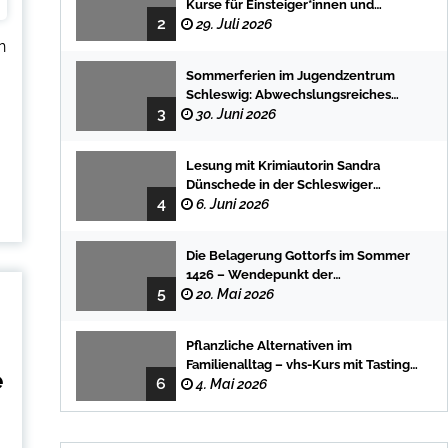
Kurse für Einsteiger*innen und
2
Fortgeschrittene
29. Juli 2026
n
Sommerferien im Jugendzentrum
Schleswig: Abwechslungsreiches
3
Programm für Kinder und Jugendliche
30. Juni 2026
Lesung mit Krimiautorin Sandra
Dünschede in der Schleswiger
4
Stadtbücherei
6. Juni 2026
Die Belagerung Gottorfs im Sommer
1426 – Wendepunkt der
5
Landesgeschichte
20. Mai 2026
Pflanzliche Alternativen im
Familienalltag – vhs-Kurs mit Tasting
e
6
und einfachen DIY-Rezepten
4. Mai 2026