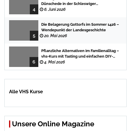
Dünschede in der Schleswiger
4
Stadtbücherei
6. Juni 2026
Die Belagerung Gottorfs im Sommer 1426 –
Wendepunkt der Landesgeschichte
5
20. Mai 2026
Pflanzliche Alternativen im Familienalltag –
vhs-Kurs mit Tasting und einfachen DIY-
6
Rezepten
4. Mai 2026
Alle VHS Kurse
Unsere Online Magazine