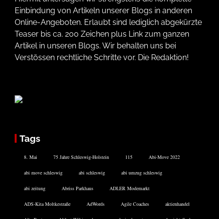
Einbindung von Artikeln unserer Blogs in anderen
Online-Angeboten. Erlaubt sind lediglich abgekürzte
Teaser bis ca. 200 Zeichen plus Link zum ganzen
Artikel in unseren Blogs. Wir behalten uns bei
Verstössen rechtliche Schritte vor. Die Redaktion!
Tags
8. Mai
75 Jahre Schleswig-Holstein
115
Abi-Move 2022
abi move schleswig
abi schleswig
abi umzug schleswig
abi zeitung
Abriss Parkhaus
ADLER Modemarkt
ADS-Kita Moltkestraße
AdWords
Agile Coaches
aktienhandel