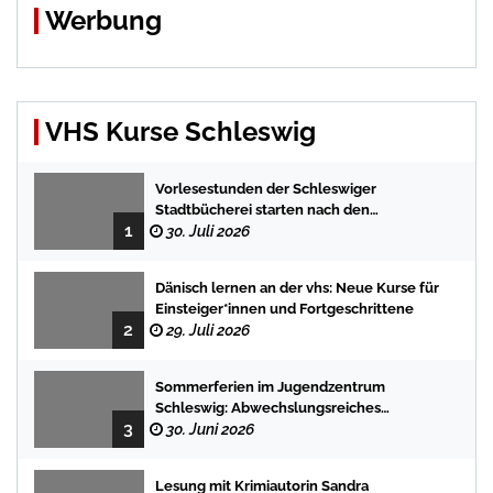
Werbung
VHS Kurse Schleswig
Vorlesestunden der Schleswiger
Stadtbücherei starten nach den
1
Sommerferien mit spannenden
30. Juli 2026
Geschichten
Dänisch lernen an der vhs: Neue Kurse für
Einsteiger*innen und Fortgeschrittene
2
29. Juli 2026
Sommerferien im Jugendzentrum
Schleswig: Abwechslungsreiches
3
Programm für Kinder und Jugendliche
30. Juni 2026
Lesung mit Krimiautorin Sandra