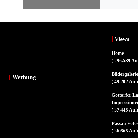
Views
Home
( 296.539 Au
Bildergaler
Werbung
( 49.202 Auf
Gottorfer L
Impressionen
( 37.445 Auf
Passau Fotos
( 36.665 Auf