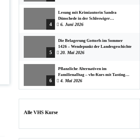
Lesung mit Krimiautorin Sandra
Dünschede in der Schleswiger
4
Stadtbücherei
6. Juni 2026
Die Belagerung Gottorfs im Sommer
1426 – Wendepunkt der Landesgeschichte
5
20. Mai 2026
Pflanzliche Alternativen im
Familienalltag – vhs-Kurs mit Tasting
6
und einfachen DIY-Rezepten
4. Mai 2026
Alle VHS Kurse