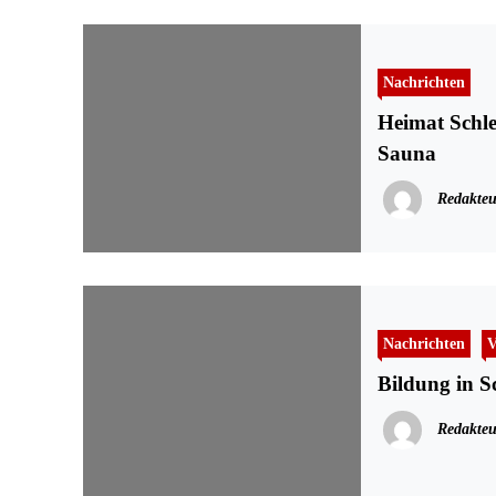
Nachrichten
Heimat Schle
Sauna
Redakteu
Nachrichten
V
Bildung in S
Redakteu