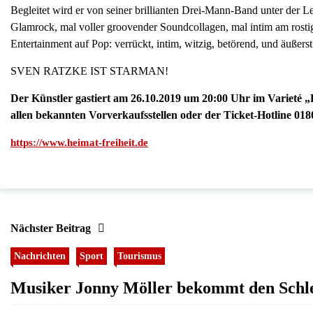
Begleitet wird er von seiner brillianten Drei-Mann-Band unter der 
Glamrock, mal voller groovender Soundcollagen, mal intim am rostigen
Entertainment auf Pop: verrückt, intim, witzig, betörend, und äußerst
SVEN RATZKE IST STARMAN!
Der Künstler gastiert am 26.10.2019 um 20:00 Uhr im Varieté
allen bekannten Vorverkaufsstellen oder der Ticket-Hotline 01
https://www.heimat-freiheit.de
Nächster Beitrag
Nachrichten
Sport
Tourismus
Musiker Jonny Möller bekommt den Schle