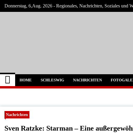
Skip
Donnerstag, 6,Aug. 2026 - Regionales, Nachrichten, Soziales und 
to
content
Schleswig Szene
Neuigkeiten und Nachrichten aus Schleswi
HOME
SCHLESWIG
NACHRICHTEN
FOTOGALE
Nachrichten
Sven Ratzke: Starman – Eine außergewöh