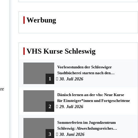
Werbung
VHS Kurse Schleswig
Vorlesestunden der Schleswiger
Stadtbücherei starten nach den
1
Sommerferien mit spannenden
30. Juli 2026
Geschichten
ore
Dänisch lernen an der vhs: Neue Kurse
für Einsteiger*innen und Fortgeschrittene
2
29. Juli 2026
Sommerferien im Jugendzentrum
Schleswig: Abwechslungsreiches
3
Programm für Kinder und Jugendliche
30. Juni 2026