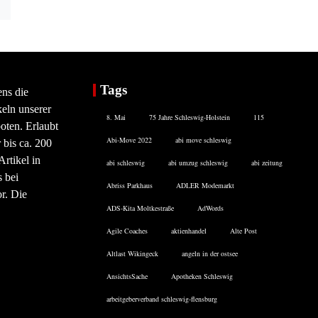
Tags
ens die
eln unserer
8. Mai
75 Jahre Schleswig-Holstein
115
oten. Erlaubt
Abi-Move 2022
abi move schleswig
 bis ca. 200
rtikel in
abi schleswig
abi umzug schleswig
abi zeitung
 bei
Abriss Parkhaus
ADLER Modemarkt
or. Die
ADS-Kita Moltkestraße
AdWords
Agile Coaches
aktienhandel
Alte Post
Altlast Wikingeck
angeln in der ostsee
AnsichtsSache
Apotheken Schleswig
arbeitgeberverband schleswig-flensburg