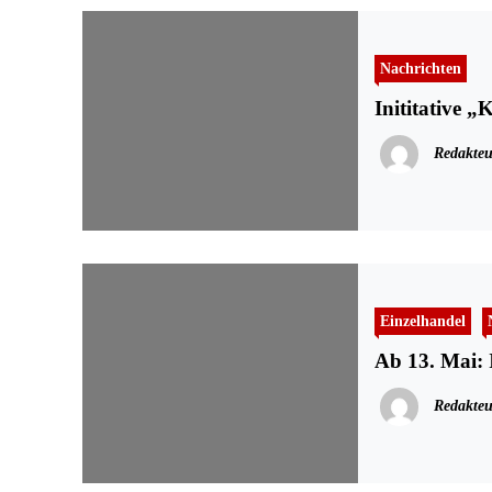
Nachrichten
Inititative 
Redakteu
Einzelhandel
Ab 13. Mai: 
Redakteu