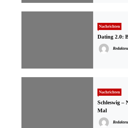
Nachrichten
Dating 2.0: 
Redakteu
Nachrichten
Schleswig – 
Mal
Redakteu