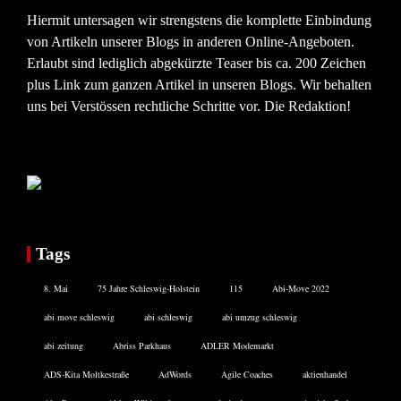
Hiermit untersagen wir strengstens die komplette Einbindung
von Artikeln unserer Blogs in anderen Online-Angeboten.
Erlaubt sind lediglich abgekürzte Teaser bis ca. 200 Zeichen
plus Link zum ganzen Artikel in unseren Blogs. Wir behalten
uns bei Verstössen rechtliche Schritte vor. Die Redaktion!
Tags
8. Mai
75 Jahre Schleswig-Holstein
115
Abi-Move 2022
abi move schleswig
abi schleswig
abi umzug schleswig
abi zeitung
Abriss Parkhaus
ADLER Modemarkt
ADS-Kita Moltkestraße
AdWords
Agile Coaches
aktienhandel