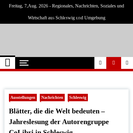
Skip
Freitag, 7,Aug. 2026 - Regionales, Nachrichten, Soziales und
to
content
Wirtschaft aus Schleswig und Umgebung
Schleswig Szene
Neuigkeiten und Nachrichten aus Schleswig
und Umgebung
Ausstellungen
Nachrichten
Schleswig
Blätter, die die Welt bedeuten –
Jahreslesung der Autorengruppe
CoLibri in Schleswig